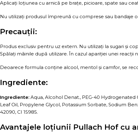
Aplicați loțiunea cu arnică pe brațe, picioare, spate sau ceaf
Nu utilizați produsul împreună cu comprese sau bandaje oc
Precauții:
Produs exclusiv pentru uz extern. Nu utilizați la sugari și copi
Spălați mâinile după utilizare. În cazul apariției unei reacții 
Deoarece formula conține alcool, mentol și camfor, se reco
Ingrediente:
Ingrediente:
Aqua, Alcohol Denat., PEG-40 Hydrogenated Ca
Leaf Oil, Propylene Glycol, Potassium Sorbate, Sodium Benz
42090, CI 15985.
Avantajele loțiunii Pullach Hof cu a