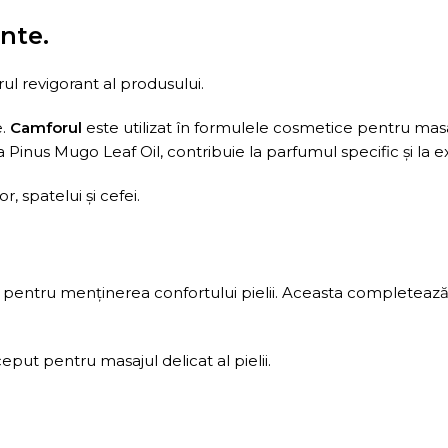
nte.
ul revigorant al produsului.
e.
Camforul
este utilizat în formulele cosmetice pentru mas
a Pinus Mugo Leaf Oil, contribuie la parfumul specific și la 
, spatelui și cefei.
zat pentru menținerea confortului pielii. Aceasta completeaz
eput pentru masajul delicat al pielii.