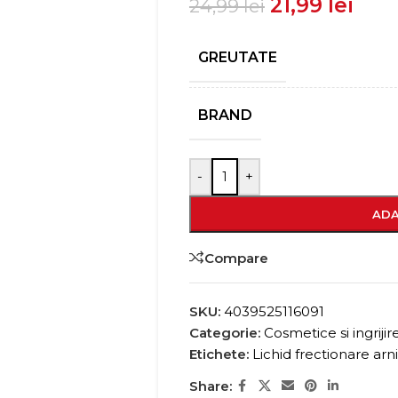
21,99
lei
24,99
lei
GREUTATE
BRAND
-
+
ADA
Compare
SKU:
4039525116091
Categorie:
Cosmetice si ingriji
Etichete:
Lichid frectionare arn
Share: