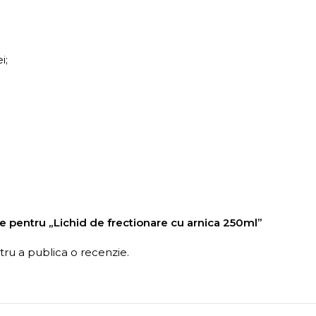
i;
zie pentru „Lichid de frectionare cu arnica 250ml”
ru a publica o recenzie.