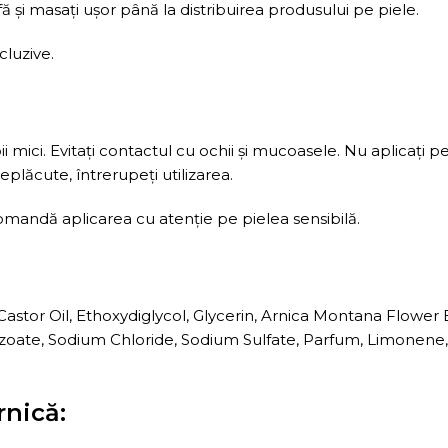
ă și masați ușor până la distribuirea produsului pe piele.
luzive.
i mici. Evitați contactul cu ochii și mucoasele. Nu aplicați pe 
neplăcute, întrerupeți utilizarea.
mandă aplicarea cu atenție pe pielea sensibilă.
stor Oil, Ethoxydiglycol, Glycerin, Arnica Montana Flower
oate, Sodium Chloride, Sodium Sulfate, Parfum, Limonene, C
rnică: