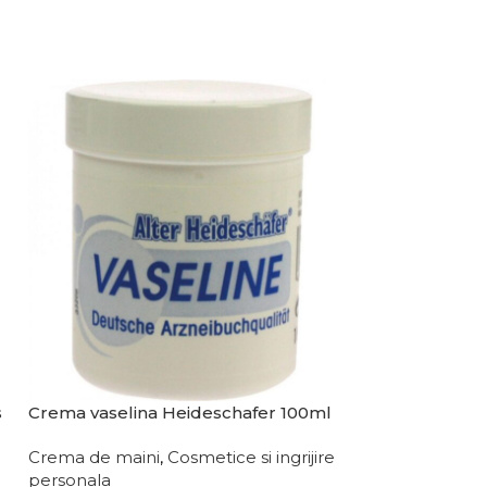
s
Crema vaselina Heideschafer 100ml
Crema cu arni
Crema de maini
,
Cosmetice si ingrijire
Crema de corp
personala
Cosmetice si ing