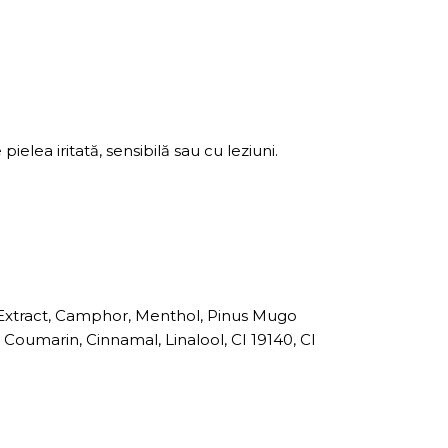
pielea iritată, sensibilă sau cu leziuni.
 Extract, Camphor, Menthol, Pinus Mugo
oumarin, Cinnamal, Linalool, CI 19140, CI