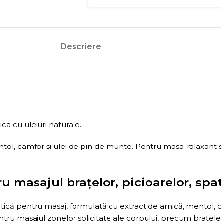
Descriere
ca cu uleiuri naturale.
l, camfor și ulei de pin de munte. Pentru masaj ralaxant si 
 masajul brațelor, picioarelor, spate
ică pentru masaj, formulată cu extract de arnică, mentol, 
entru masajul zonelor solicitate ale corpului, precum brațele,