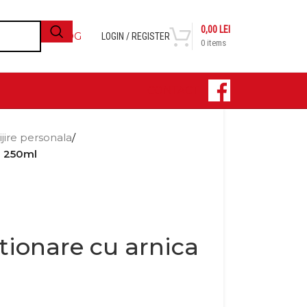
0,00
LEI
BLOG
LOGIN / REGISTER
0
items
CONTACT
ijire personala
/
a 250ml
ctionare cu arnica