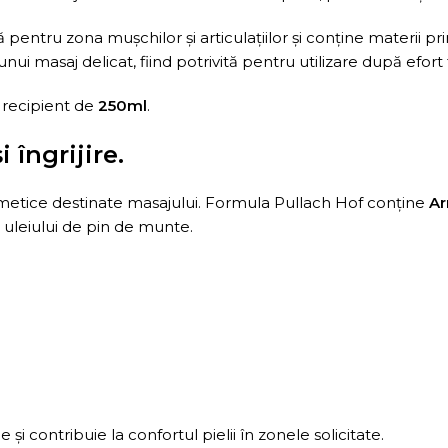
entru zona mușchilor și articulațiilor și conține materii pr
nui masaj delicat, fiind potrivită pentru utilizare după efort fiz
n recipient de
250ml
.
 îngrijire.
osmetice destinate masajului. Formula Pullach Hof conține
Ar
 uleiului de pin de munte.
i contribuie la confortul pielii în zonele solicitate.