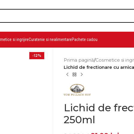
etice si ingrijire
Curatenie si nealimentare
Pachete cadou
-12%
Prima pagină
/
Cosmetice si ingr
Lichid de frectionare cu arnic
Lichid de fre
250ml