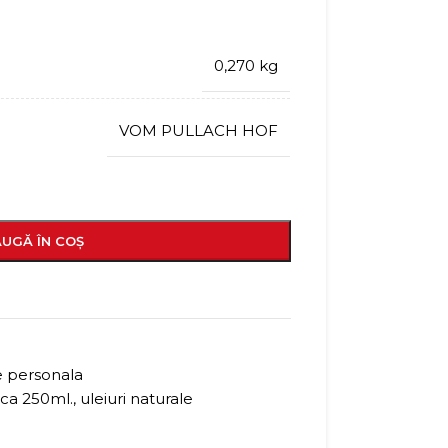
0,270 kg
VOM PULLACH HOF
UGĂ ÎN COȘ
re personala
ica 250ml.
,
uleiuri naturale