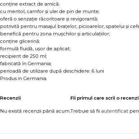
conține extract de arnică;
cu mentol, camfor și ulei de pin de munte;
oferă o senzație răcoritoare și revigorantă;
potrivită pentru masajul brațelor, picioarelor, spatelui și cefe
benefică pentru zona mușchilor și articulațiilor;
conține glicerină;
formulă fluidă, ușor de aplicat;
recipient de 250 ml;
fabricată în Germania;
perioadă de utilizare după deschidere: 6 luni
Produs in Germania.
Recenzii
Fii primul care scrii o recen
Nu există recenzii până acum.
Trebuie să fii
autentificat
pent