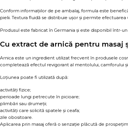
Conform informațiilor de pe ambalaj, formula este benefică p
pielii. Textura fluidă se distribuie ușor și permite efectuarea u
Produsul este fabricat în Germania și este disponibil într-u
Cu extract de arnică pentru masaj și
Arnica este un ingredient utilizat frecvent în produsele c
completează efectul revigorant al mentolului, camforului și
Loțiunea poate fi utilizată după:
activități fizice;
perioade lungi petrecute în picioare;
plimbări sau drumeții;
activități care solicită spatele și ceafa;
zile obositoare.
Aplicarea prin masaj oferă o senzație plăcută de prospețime ș