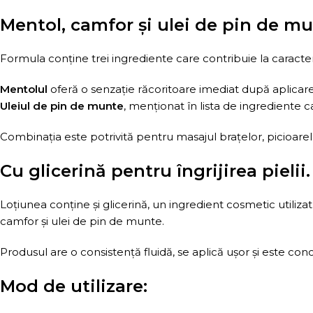
Mentol, camfor și ulei de pin de mu
Formula conține trei ingrediente care contribuie la caracter
Mentolul
oferă o senzație răcoritoare imediat după aplicar
Uleiul de pin de munte
, menționat în lista de ingrediente c
Combinația este potrivită pentru masajul brațelor, picioarelor
Cu glicerină pentru îngrijirea pielii.
Loțiunea conține și glicerină, un ingredient cosmetic utili
camfor și ulei de pin de munte.
Produsul are o consistență fluidă, se aplică ușor și este conc
Mod de utilizare: