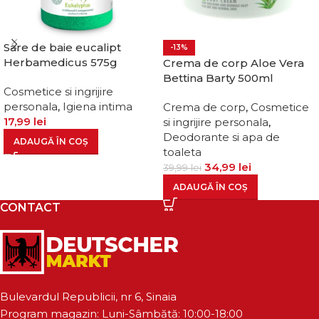
Sare de baie eucalipt
-13%
Herbamedicus 575g
Crema de corp Aloe Vera
Bettina Barty 500ml
Cosmetice si ingrijire
personala
,
Igiena intima
Crema de corp
,
Cosmetice
17,99
lei
si ingrijire personala
,
Deodorante si apa de
ADAUGĂ ÎN COȘ
toaleta
34,99
lei
39,99
lei
ADAUGĂ ÎN COȘ
CONTACT
Bulevardul Republicii, nr 6, Sinaia
Program magazin: Luni-Sâmbătă: 10:00-18:00