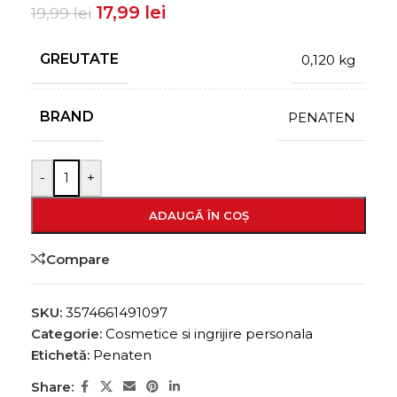
17,99
lei
19,99
lei
GREUTATE
0,120 kg
BRAND
PENATEN
-
+
ADAUGĂ ÎN COȘ
Compare
SKU:
3574661491097
Categorie:
Cosmetice si ingrijire personala
Etichetă:
Penaten
Share: