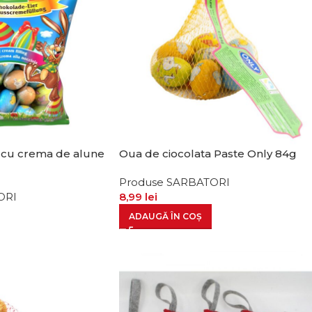
 cu crema de alune
Oua de ciocolata Paste Only 84g
Produse SARBATORI
ORI
8,99
lei
ADAUGĂ ÎN COȘ