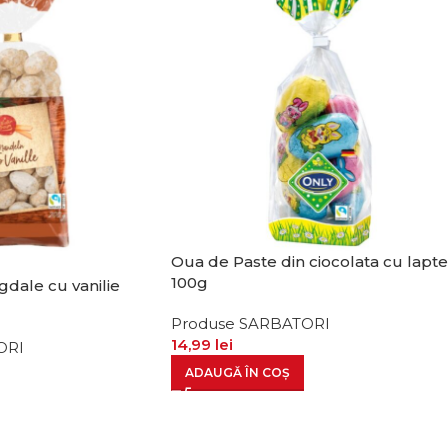
Oua de Paste din ciocolata cu lapt
100g
dale cu vanilie
Produse SARBATORI
14,99
lei
ORI
ADAUGĂ ÎN COȘ