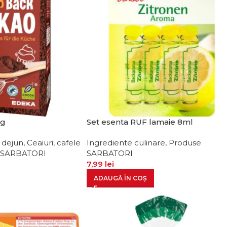
0g
Set esenta RUF lamaie 8ml
c dejun
,
Ceaiuri, cafele
Ingrediente culinare
,
Produse
 SARBATORI
SARBATORI
7,99
lei
ADAUGĂ ÎN COȘ