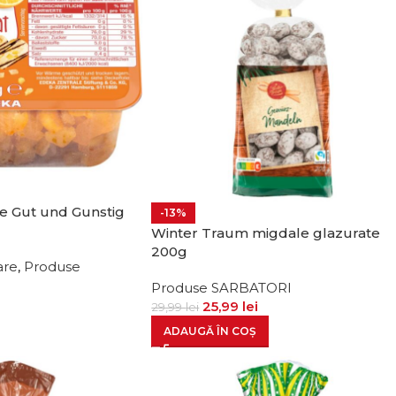
te Gut und Gunstig
-13%
Winter Traum migdale glazurate
200g
are
,
Produse
Produse SARBATORI
25,99
lei
29,99
lei
ADAUGĂ ÎN COȘ