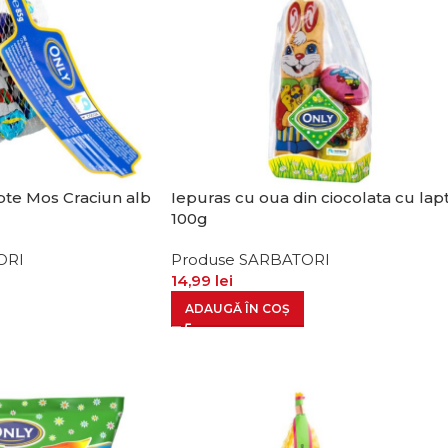
apte Mos Craciun alb
Iepuras cu oua din ciocolata cu lap
100g
ORI
Produse SARBATORI
14,99
lei
ADAUGĂ ÎN COȘ