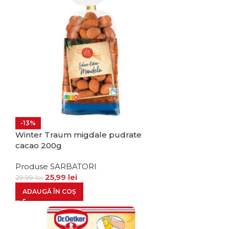
-13%
Winter Traum migdale pudrate
cacao 200g
Produse SARBATORI
25,99
lei
29,99
lei
ADAUGĂ ÎN COȘ