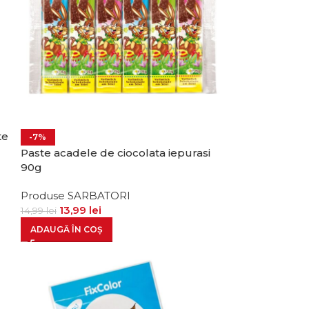
te
-7%
Paste acadele de ciocolata iepurasi
90g
Produse SARBATORI
13,99
lei
14,99
lei
ADAUGĂ ÎN COȘ