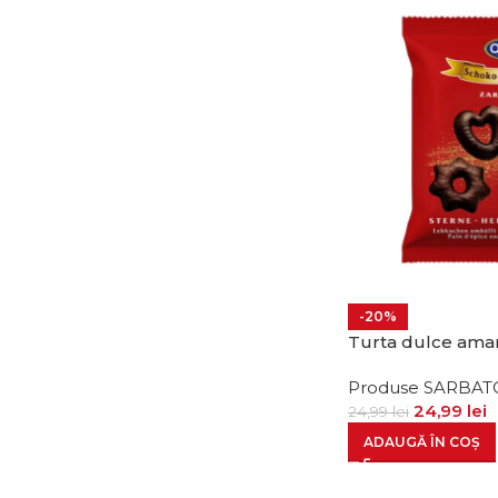
-20%
Turta dulce ama
Produse SARBAT
24,99
lei
24,99
lei
ADAUGĂ ÎN COȘ