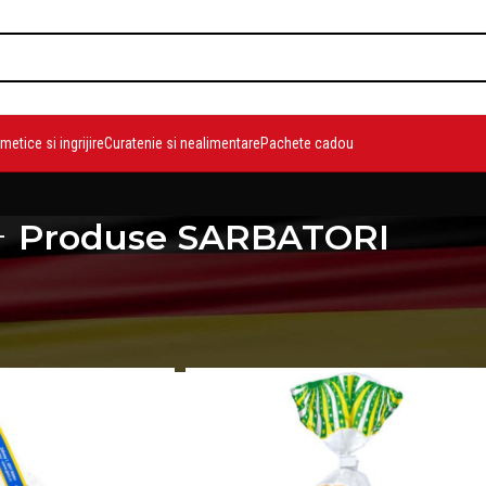
etice si ingrijire
Curatenie si nealimentare
Pachete cadou
Produse SARBATORI
duse SARBATORI
/
Pagina 3
Show
9