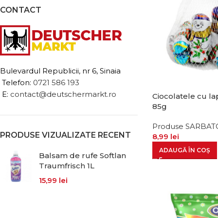
CONTACT
Bulevardul Republicii, nr 6, Sinaia
Telefon:
0721 586 193
E:
contact@deutschermarkt.ro
Ciocolatele cu l
85g
Produse SARBAT
PRODUSE VIZUALIZATE RECENT
8,99
lei
ADAUGĂ ÎN COȘ
Balsam de rufe Softlan
Traumfrisch 1L
15,99
lei