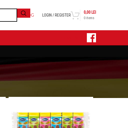
0,00
LEI
BLOG
LOGIN / REGISTER
0
items
CONTACT
24
36