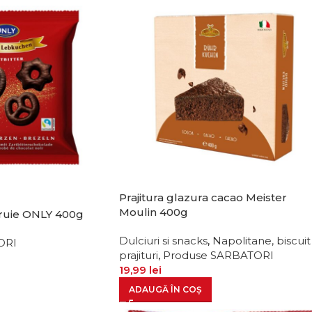
Prajitura glazura cacao Meister
Moulin 400g
ruie ONLY 400g
Dulciuri si snacks
,
Napolitane, biscuit 
ORI
prajituri
,
Produse SARBATORI
19,99
lei
ADAUGĂ ÎN COȘ