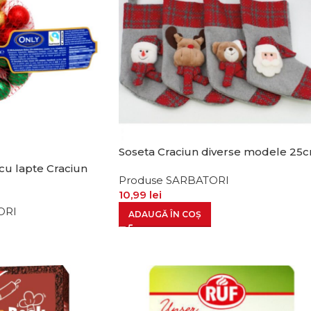
Soseta Craciun diverse modele 25
 cu lapte Craciun
Produse SARBATORI
10,99
lei
ORI
ADAUGĂ ÎN COȘ