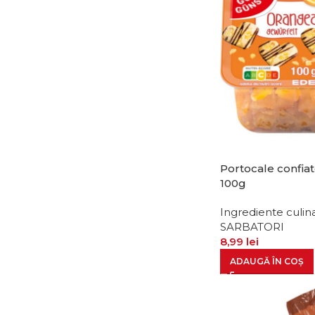
Portocale confia
100g
Ingrediente culin
SARBATORI
8,99
lei
ADAUGĂ ÎN COȘ