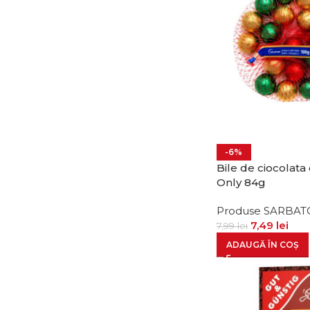
-6%
Bile de ciocolata
Only 84g
Produse SARBAT
7,49
lei
7,99
lei
ADAUGĂ ÎN COȘ