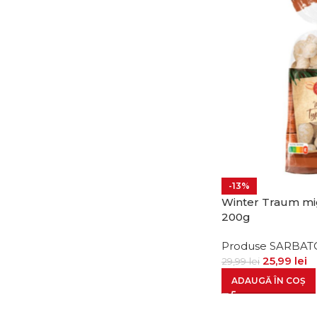
-13%
Winter Traum mig
200g
Produse SARBAT
25,99
lei
29,99
lei
ADAUGĂ ÎN COȘ