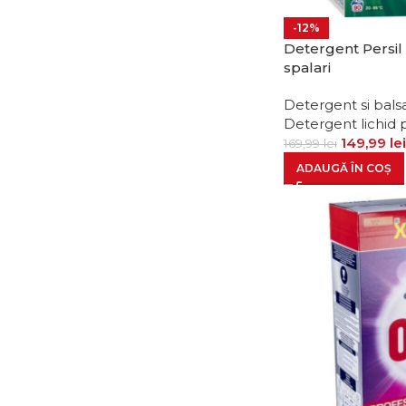
-12%
Detergent Persil
spalari
Detergent si bals
Detergent lichid 
149,99
lei
169,99
lei
ADAUGĂ ÎN COȘ