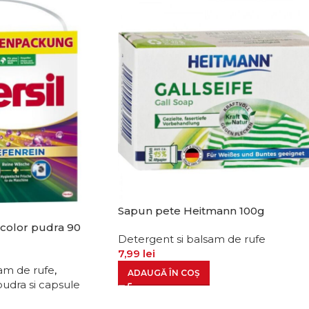
Sapun pete Heitmann 100g
 color pudra 90
Detergent si balsam de rufe
7,99
lei
am de rufe
,
ADAUGĂ ÎN COȘ
pudra si capsule