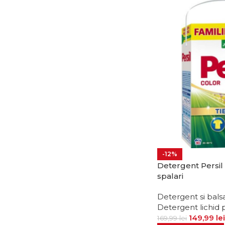
-12%
Detergent Persil
spalari
Detergent si bals
Detergent lichid 
149,99
lei
169,99
lei