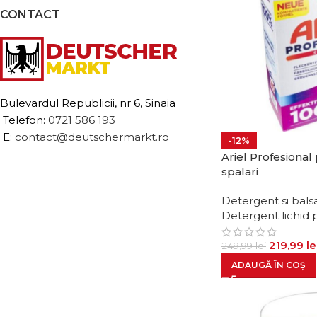
CONTACT
Bulevardul Republicii, nr 6, Sinaia
Telefon:
0721 586 193
E:
contact@deutschermarkt.ro
-12%
Ariel Profesional
spalari
Detergent si bals
Detergent lichid 
219,99
le
249,99
lei
ADAUGĂ ÎN COȘ