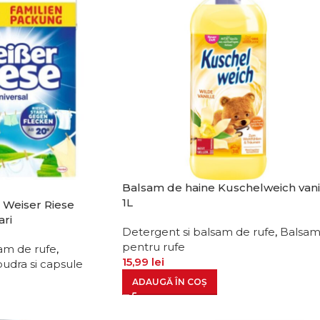
Balsam de haine Kuschelweich vani
1L
 Weiser Riese
ari
Detergent si balsam de rufe
,
Balsa
pentru rufe
am de rufe
,
15,99
lei
pudra si capsule
i
ADAUGĂ ÎN COȘ