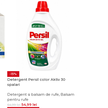
-15%
Detergent Persil color Aktiv 30
spalari
Detergent si balsam de rufe
,
Balsam
pentru rufe
54,99
lei
64,99
lei