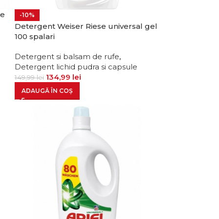
he
-10%
Detergent Weiser Riese universal gel
100 spalari
Detergent si balsam de rufe
,
Detergent lichid pudra si capsule
134,99
lei
149,99
lei
ADAUGĂ ÎN COȘ