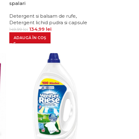
spalari
m
Detergent si balsam de rufe
,
Detergent lichid pudra si capsule
134,99
lei
149,99
lei
ADAUGĂ ÎN COȘ