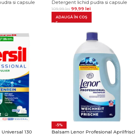
pudra si capsule
Detergent lichid pudra si capsule
i
99,99
lei
109,99
lei
ADAUGĂ ÎN COȘ
-5%
l Universal 130
Balsam Lenor Profesional Aprilfrisc