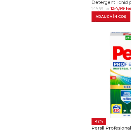
Detergent lichid 
134,99
le
149,99
lei
ADAUGĂ ÎN COȘ
-12%
Persil Profesiona