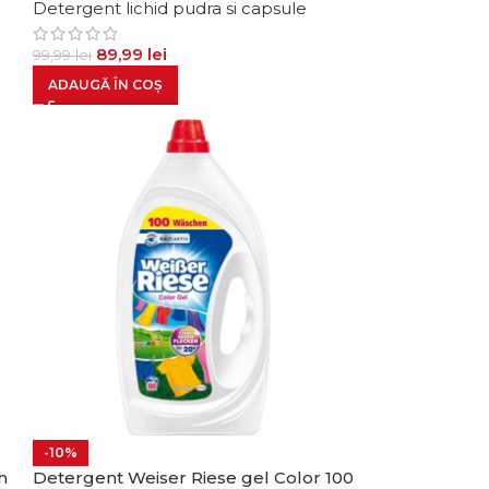
Detergent lichid pudra si capsule
89,99
lei
99,99
lei
ADAUGĂ ÎN COȘ
-10%
h
Detergent Weiser Riese gel Color 100