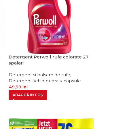
h
Detergent Perwoll rufe colorate 27
spalari
m
Detergent si balsam de rufe
,
Detergent lichid pudra si capsule
49,99
lei
ADAUGĂ ÎN COȘ