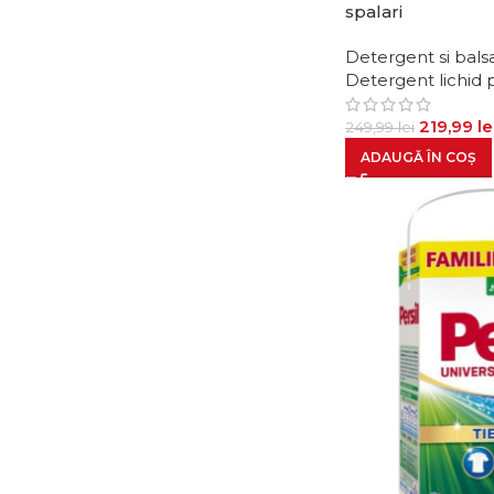
spalari
Detergent si bals
Detergent lichid 
219,99
le
249,99
lei
ADAUGĂ ÎN COȘ