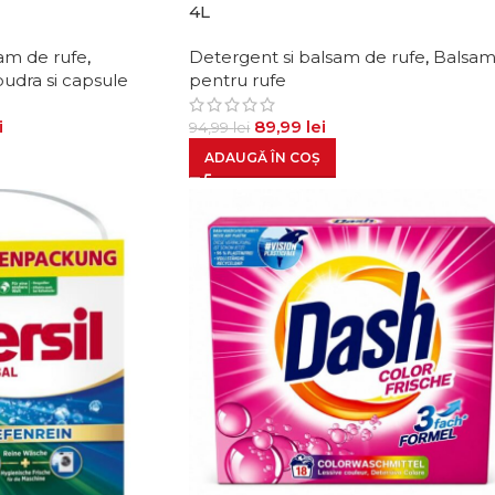
4L
am de rufe
,
Detergent si balsam de rufe
,
Balsa
pudra si capsule
pentru rufe
i
89,99
lei
94,99
lei
ADAUGĂ ÎN COȘ