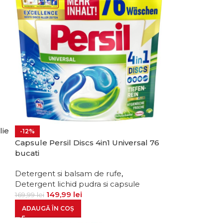
lie
-12%
Capsule Persil Discs 4in1 Universal 76
bucati
m
Detergent si balsam de rufe
,
Detergent lichid pudra si capsule
149,99
lei
169,99
lei
ADAUGĂ ÎN COȘ