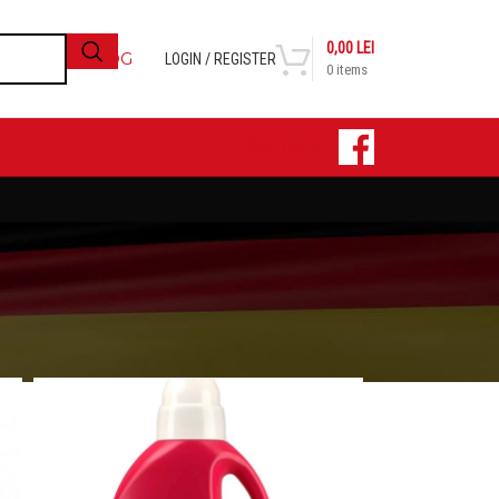
0,00
LEI
BLOG
LOGIN / REGISTER
0
items
CONTACT
24
36