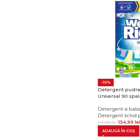
-10%
Detergent pudra
Universal 90 spal
Detergent si bals
Detergent lichid 
134,99
le
149,99
lei
ADAUGĂ ÎN COȘ