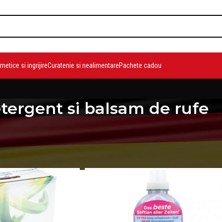
etice si ingrijire
Curatenie si nealimentare
Pachete cadou
tergent si balsam de rufe
ergent si balsam de rufe
/
Pagina 3
Show
9