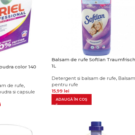
Balsam de rufe Softlan Traumfrisc
1L
 pudra color 140
Detergent si balsam de rufe
,
Balsa
pentru rufe
am de rufe
,
15,99
lei
pudra si capsule
ADAUGĂ ÎN COȘ
i