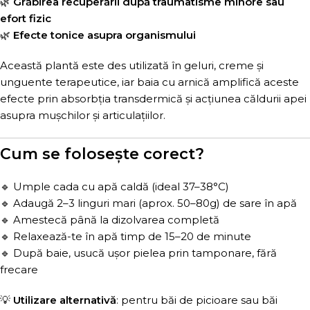
🌿
Grăbirea recuperării după traumatisme minore sau
efort fizic
🌿
Efecte tonice asupra organismului
Această plantă este des utilizată în geluri, creme și
unguente terapeutice, iar baia cu arnică amplifică aceste
efecte prin absorbția transdermică și acțiunea căldurii apei
asupra mușchilor și articulațiilor.
Cum se folosește corect?
🔹 Umple cada cu apă caldă (ideal 37–38°C)
🔹 Adaugă 2–3 linguri mari (aprox. 50–80g) de sare în apă
🔹 Amestecă până la dizolvarea completă
🔹 Relaxează-te în apă timp de 15–20 de minute
🔹 După baie, usucă ușor pielea prin tamponare, fără
frecare
💡
Utilizare alternativă
: pentru băi de picioare sau băi