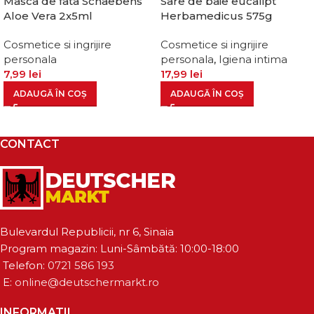
Masca de fata Schaebens
Sare de baie eucalipt
Aloe Vera 2x5ml
Herbamedicus 575g
Cosmetice si ingrijire
Cosmetice si ingrijire
personala
personala
,
Igiena intima
7,99
lei
17,99
lei
ADAUGĂ ÎN COȘ
ADAUGĂ ÎN COȘ
CONTACT
Bulevardul Republicii, nr 6, Sinaia
Program magazin: Luni-Sâmbătă: 10:00-18:00
Telefon:
0721 586 193
E:
online@deutschermarkt.ro
INFORMATII