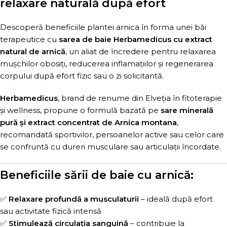
relaxare naturală după efort
Descoperă beneficiile plantei arnica în forma unei băi
terapeutice cu
sarea de baie Herbamedicus cu extract
natural de arnică
, un aliat de încredere pentru relaxarea
mușchilor obosiți, reducerea inflamațiilor și regenerarea
corpului după efort fizic sau o zi solicitantă.
Herbamedicus
, brand de renume din Elveția în fitoterapie
și wellness, propune o formulă bazată pe
sare minerală
pură și extract concentrat de Arnica montana
,
recomandată sportivilor, persoanelor active sau celor care
se confruntă cu dureri musculare sau articulații încordate.
Beneficiile sării de baie cu arnică:
✅
Relaxare profundă a musculaturii
– ideală după efort
sau activitate fizică intensă
✅
Stimulează circulația sanguină
– contribuie la