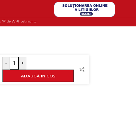
u 💙 de
WPhosting.ro
-
+
ADAUGĂ ÎN COȘ