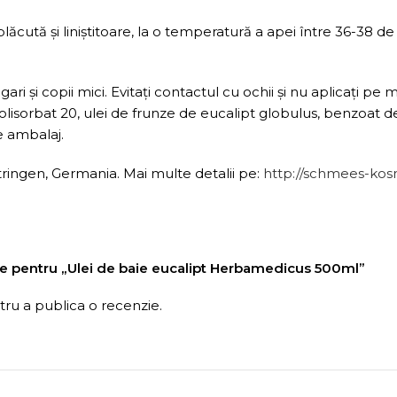
plăcută și liniștitoare, la o temperatură a apei între 36-38 
gari și copii mici. Evitați contactul cu ochii și nu aplicați
lisorbat 20, ulei de frunze de eucalipt globulus, benzoat de s
e ambalaj.
ngen, Germania. Mai multe detalii pe:
http://schmees-kos
nzie pentru „Ulei de baie eucalipt Herbamedicus 500ml”
ru a publica o recenzie.