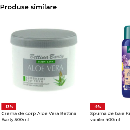
Produse similare
-13%
-9%
Crema de corp Aloe Vera Bettina
Spuma de baie Kn
Barty 500ml
vanilie 400ml