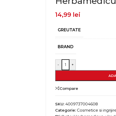
Herbamedicu
14,99
lei
GREUTATE
BRAND
-
+
ADA
Compare
SKU:
4009737004608
Categorie:
Cosmetice si ingriji