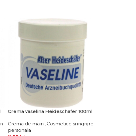
l
Crema vaselina Heideschafer 100ml
-10%
Crema pentru 
un
Crema de maini
,
Cosmetice si ingrijire
personala
Cosmetice si ing