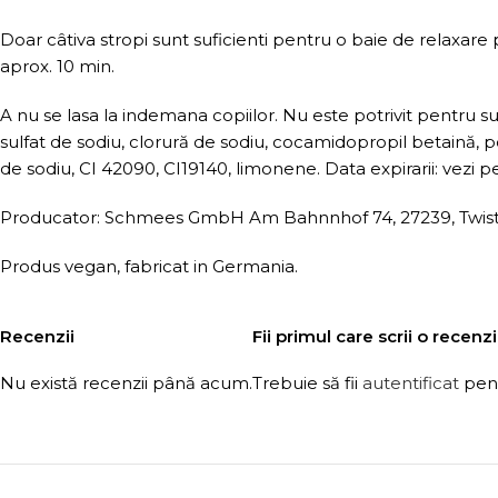
Doar câtiva stropi sunt suficienti pentru o baie de relaxare 
aprox. 10 min.
A nu se lasa la indemana copiilor. Nu este potrivit pentru su
sulfat de sodiu, clorură de sodiu, cocamidopropil betaină, po
de sodiu, CI 42090, CI19140, limonene. Data expirarii: vezi p
Producator: Schmees GmbH Am Bahnnhof 74, 27239, Twistri
Produs vegan, fabricat in Germania.
Recenzii
Fii primul care scrii o rece
Nu există recenzii până acum.
Trebuie să fii
autentificat
pent