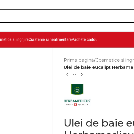
etice si ingrijire
Curatenie si nealimentare
Pachete cadou
Prima pagină
/
Cosmetice si ingr
Ulei de baie eucalipt Herbam
Ulei de baie e