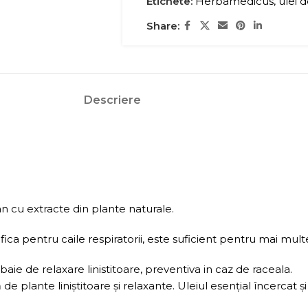
Etichete:
Herbamedicus
,
ulei 
Share:
Descriere
 cu extracte din plante naturale.
ca pentru caile respiratorii, este suficient pentru mai multe 
baie de relaxare linistitoare, preventiva in caz de raceala.
plante liniștitoare și relaxante. Uleiul esențial încercat ș