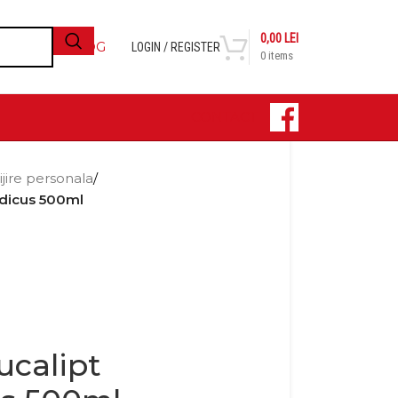
0,00
LEI
BLOG
LOGIN / REGISTER
0
items
CONTACT
ijire personala
/
edicus 500ml
ucalipt