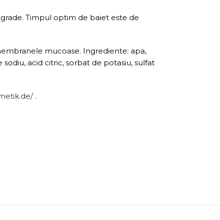
de grade. Timpul optim de baiet este de
 pe membranele mucoase. Ingrediente: apa,
odiu, acid citric, sorbat de potasiu, sulfat
metik.de/
.