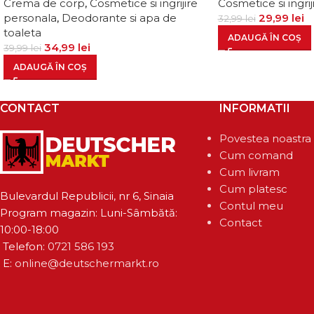
Crema de corp
,
Cosmetice si ingrijire
Cosmetice si ingri
personala
,
Deodorante si apa de
29,99
lei
32,99
lei
toaleta
ADAUGĂ ÎN COȘ
34,99
lei
39,99
lei
ADAUGĂ ÎN COȘ
CONTACT
INFORMATII
Povestea noastra
Cum comand
Cum livram
Cum platesc
Bulevardul Republicii, nr 6, Sinaia
Contul meu
Program magazin: Luni-Sâmbătă:
Contact
10:00-18:00
Telefon:
0721 586 193
E:
online@deutschermarkt.ro