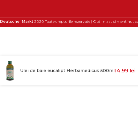
Deutscher Markt
2020 Toate drepturile rezervate | Optimizat și menținut c
Ulei de baie eucalipt Herbamedicus 500ml
14,99
lei