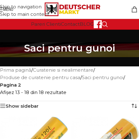
Skip to navigation
MENU
Skip to main content
Pareri Clienti
Contact
BLOG
Saci pentru gunoi
Prima pagină
/
Curatenie si nealimentare
/
Produse de curatenie pentru casa
/
Saci pentru gunoi
/
Pagina 2
Afișez 13 - 18 din 18 rezultate
Show sidebar