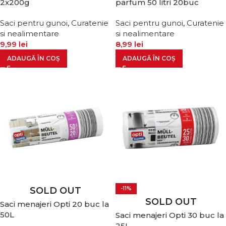
2x200g
parfum 50 litri 20buc
Saci pentru gunoi
,
Curatenie
Saci pentru gunoi
,
Curatenie
si nealimentare
si nealimentare
9,99
lei
8,99
lei
ADAUGĂ ÎN COȘ
ADAUGĂ ÎN COȘ
SOLD OUT
-11%
SOLD OUT
Saci menajeri Opti 20 buc la
50L
Saci menajeri Opti 30 buc la
25L