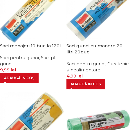
Saci menajeri 10 buc la 120L
Saci gunoi cu manere 20
litri 20buc
Saci pentru gunoi
,
Saci pt.
gunoi
Saci pentru gunoi
,
Curatenie
9,99
lei
si nealimentare
4,99
lei
ADAUGĂ ÎN COȘ
ADAUGĂ ÎN COȘ