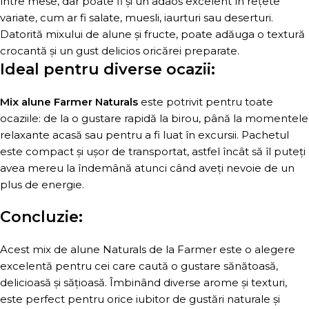
între mese, dar poate fi și un adaos excelent în rețete
variate, cum ar fi salate, muesli, iaurturi sau deserturi.
Datorită mixului de alune și fructe, poate adăuga o textură
crocantă și un gust delicios oricărei preparate.
Ideal pentru diverse ocazii:
Mix alune Farmer Naturals
este potrivit pentru toate
ocaziile: de la o gustare rapidă la birou, până la momentele
relaxante acasă sau pentru a fi luat în excursii. Pachetul
este compact și ușor de transportat, astfel încât să îl puteți
avea mereu la îndemână atunci când aveți nevoie de un
plus de energie.
Concluzie:
Acest mix de alune Naturals de la Farmer este o alegere
excelentă pentru cei care caută o gustare sănătoasă,
delicioasă și sățioasă. Îmbinând diverse arome și texturi,
este perfect pentru orice iubitor de gustări naturale și