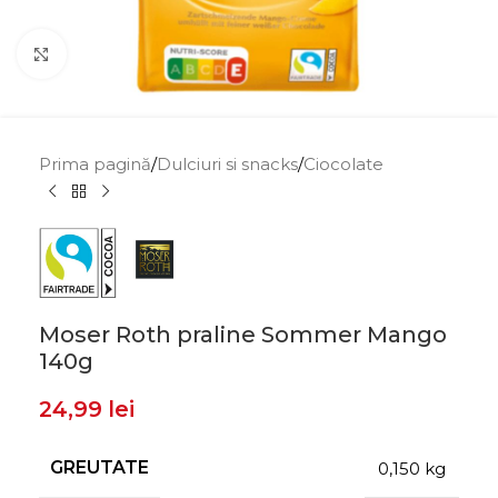
Click to enlarge
Prima pagină
/
Dulciuri si snacks
/
Ciocolate
Moser Roth praline Sommer Mango
140g
24,99
lei
GREUTATE
0,150 kg