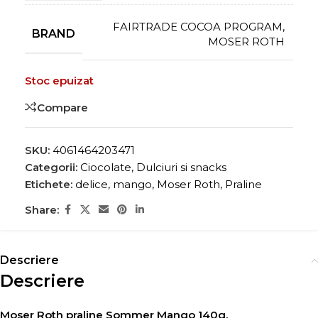
FAIRTRADE COCOA PROGRAM
,
BRAND
MOSER ROTH
Stoc epuizat
Compare
SKU:
4061464203471
Categorii:
Ciocolate
,
Dulciuri si snacks
Etichete:
delice
,
mango
,
Moser Roth
,
Praline
Share:
Descriere
Descriere
Moser Roth praline Sommer Mango 140g.