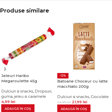
Produse similare
Jeleuri Haribo
-12%
Megaroulette 45g
Batoane Choceur cu latte
macchiato 200g
Dulciuri si snacks
,
Dropsuri,
guma, jeleu si caramele
Dulciuri si snacks
,
Ciocolate
4,99
lei
21,99
lei
24,99
lei
ADAUGĂ ÎN COȘ
ADAUGĂ ÎN COȘ