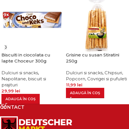
Biscuiti in ciocolata cu
Grisine cu susan Stiratini
lapte Choceur 300g
250g
Dulciuri si snacks
,
Dulciuri si snacks
,
Chipsuri,
Napolitane, biscuit si
Popcorn, Covrigei si pufuleti
prajituri
11,99
lei
29,99
lei
ADAUGĂ ÎN COȘ
ADAUGĂ ÎN COȘ
CONTACT