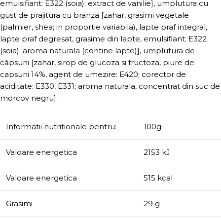
emulsifiant: E322 (soia); extract de vanilie], umplutura cu
gust de prajitura cu branza [zahar, grasimi vegetale
(palmier, shea; in proportie variabila), lapte praf integral,
lapte praf degresat, grasime din lapte, emulsifiant: E322
(soia); aroma naturala (contine lapte)], umplutura de
căpsuni [zahar, sirop de glucoza si fructoza, piure de
capsuni 14%, agent de umezire: E420; corector de
aciditate: E330, E331; aroma naturala, concentrat din suc de
morcov negru].
Informatii nutritionale pentru:
100g
Valoare energetica
2153 kJ
Valoare energetica
515 kcal
Grasimi
29 g