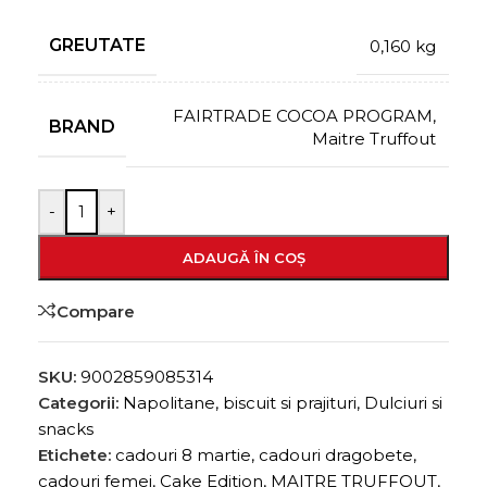
GREUTATE
0,160 kg
FAIRTRADE COCOA PROGRAM
,
BRAND
Maitre Truffout
-
+
ADAUGĂ ÎN COȘ
Compare
SKU:
9002859085314
Categorii:
Napolitane, biscuit si prajituri
,
Dulciuri si
snacks
Etichete:
cadouri 8 martie
,
cadouri dragobete
,
cadouri femei
,
Cake Edition
,
MAITRE TRUFFOUT
,