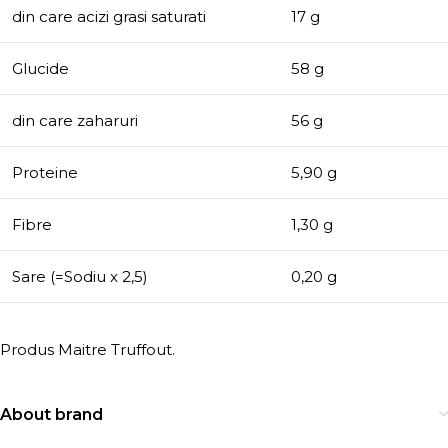
din care acizi grasi saturati
17 g
Glucide
58 g
din care zaharuri
56 g
Proteine
5,90 g
Fibre
1,30 g
Sare (=Sodiu x 2,5)
0,20 g
Produs Maitre Truffout.
About brand