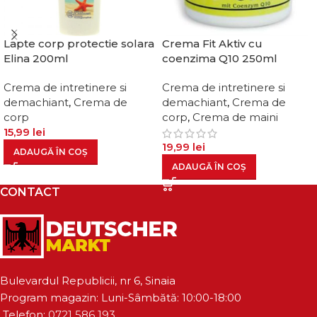
Lapte corp protectie solara
Crema Fit Aktiv cu
Elina 200ml
coenzima Q10 250ml
Crema de intretinere si
Crema de intretinere si
demachiant
,
Crema de
demachiant
,
Crema de
corp
corp
,
Crema de maini
15,99
lei
19,99
lei
ADAUGĂ ÎN COȘ
ADAUGĂ ÎN COȘ
CONTACT
Bulevardul Republicii, nr 6, Sinaia
Program magazin: Luni-Sâmbătă: 10:00-18:00
Telefon:
0721 586 193