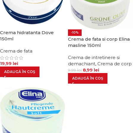
Crema hidratanta Dove
-10%
150ml
Crema de fata si corp Elina
masline 150ml
Crema de fata
Crema de intretinere si
19,99
lei
demachiant
,
Crema de corp
8,99
lei
9,99
lei
ADAUGĂ ÎN COȘ
ADAUGĂ ÎN COȘ