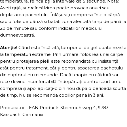
temperatură, reîncălziți la intervale de 5 secunde. Notă:
Aveți grijă, supraîncălzirea poate provoca arsuri sau
deplasarea pachetului. Înfășurați compresa într-o cârpă
sau o folie de pânză și tratați zona afectată timp de până la
20 de minute sau conform indicațiilor medicului
dumneavoastră.
Atenție!
Când este încălzită, tamponul de gel poate rezista
la temperaturi extreme. Prin urmare, folosirea unei cârpe
pentru protejarea pielii este recomandată cu insistență
atât pentru tratament, cât și pentru scoaterea pachetului
din cuptorul cu microunde. Dacă terapia cu căldură sau
rece devine inconfortabilă, îndepărtați pentru scurt timp
compresa și apoi aplicați-o din nou după o perioadă scurtă
de timp. Nu se recomanda copiilor pana in 3 ani.
Producator: JEAN Products Steinmuhlweg 4, 9783
Karsbach, Germania