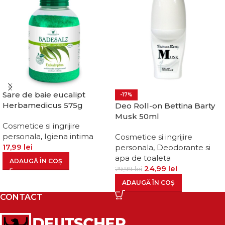
Sare de baie eucalipt
-17%
Herbamedicus 575g
Deo Roll-on Bettina Barty
Musk 50ml
Cosmetice si ingrijire
personala
,
Igiena intima
Cosmetice si ingrijire
17,99
lei
personala
,
Deodorante si
apa de toaleta
ADAUGĂ ÎN COȘ
24,99
lei
29,99
lei
ADAUGĂ ÎN COȘ
CONTACT