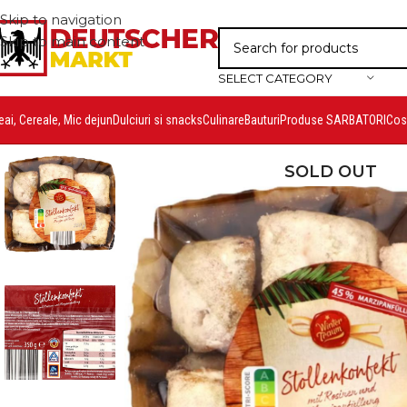
Skip to navigation
Skip to main content
SELECT CATEGORY
eai, Cereale, Mic dejun
Dulciuri si snacks
Culinare
Bauturi
Produse SARBATORI
Cosm
SOLD OUT