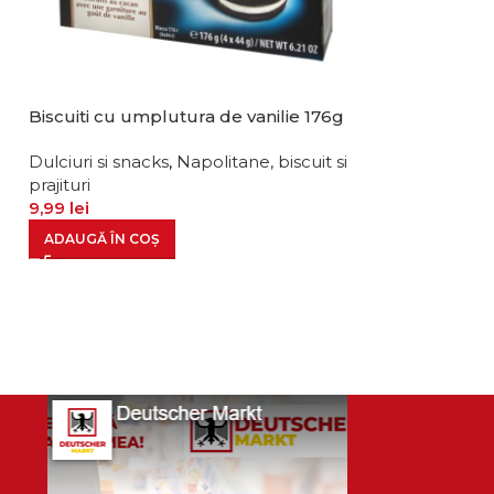
Biscuiti cu umplutura de vanilie 176g
Biscuiti mega 
500g
Dulciuri si snacks
,
Napolitane, biscuit si
prajituri
Dulciuri si snac
9,99
lei
prajituri
16,99
lei
ADAUGĂ ÎN COȘ
ADAUGĂ ÎN CO