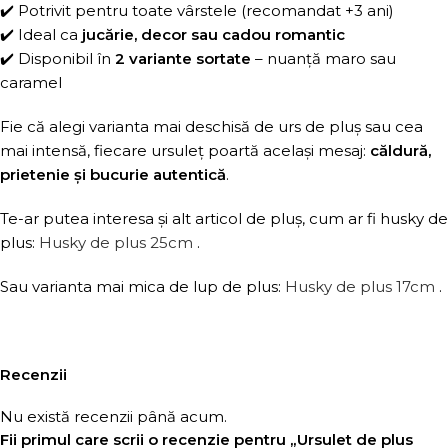
✔️ Potrivit pentru toate vârstele (recomandat +3 ani)
✔️ Ideal ca
jucărie, decor sau cadou romantic
✔️ Disponibil în
2 variante sortate
– nuanță maro sau
caramel
Fie că alegi varianta mai deschisă de urs de pluș sau cea
mai intensă, fiecare ursuleț poartă același mesaj:
căldură,
prietenie și bucurie autentică
.
Te-ar putea interesa și alt articol de pluș, cum ar fi husky de
plus:
Husky de plus 25cm
.
Sau varianta mai mica de lup de plus:
Husky de plus 17cm
.
Recenzii
Nu există recenzii până acum.
Fii primul care scrii o recenzie pentru „Ursulet de plus