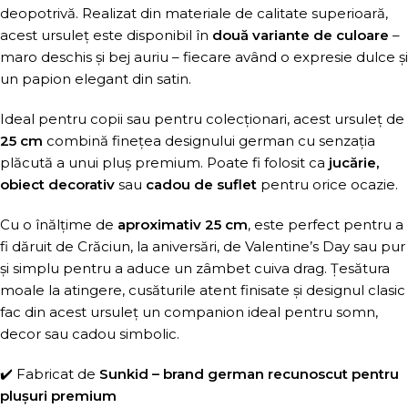
deopotrivă. Realizat din materiale de calitate superioară,
acest ursuleț este disponibil în
două variante de culoare
–
maro deschis și bej auriu – fiecare având o expresie dulce și
un papion elegant din satin.
Ideal pentru copii sau pentru colecționari, acest ursuleț de
25 cm
combină finețea designului german cu senzația
plăcută a unui pluș premium. Poate fi folosit ca
jucărie,
obiect decorativ
sau
cadou de suflet
pentru orice ocazie.
Cu o înălțime de
aproximativ 25 cm
, este perfect pentru a
fi dăruit de Crăciun, la aniversări, de Valentine’s Day sau pur
și simplu pentru a aduce un zâmbet cuiva drag. Țesătura
moale la atingere, cusăturile atent finisate și designul clasic
fac din acest ursuleț un companion ideal pentru somn,
decor sau cadou simbolic.
✔️ Fabricat de
Sunkid – brand german recunoscut pentru
plușuri premium