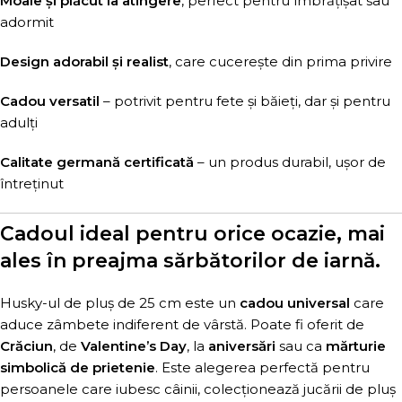
Moale și plăcut la atingere
, perfect pentru îmbrățișat sau
adormit
Design adorabil și realist
, care cucerește din prima privire
Cadou versatil
– potrivit pentru fete și băieți, dar și pentru
adulți
Calitate germană certificată
– un produs durabil, ușor de
întreținut
Cadoul ideal pentru orice ocazie, mai
ales în preajma sărbătorilor de iarnă.
Husky-ul de pluș de 25 cm este un
cadou universal
care
aduce zâmbete indiferent de vârstă. Poate fi oferit de
Crăciun
, de
Valentine’s Day
, la
aniversări
sau ca
mărturie
simbolică de prietenie
. Este alegerea perfectă pentru
persoanele care iubesc câinii, colecționează jucării de pluș