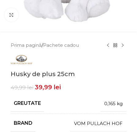
Click to enlarge
Prima pagină
/
Pachete cadou
Husky de plus 25cm
39,99
lei
49,99
lei
GREUTATE
0,165 kg
BRAND
VOM PULLACH HOF