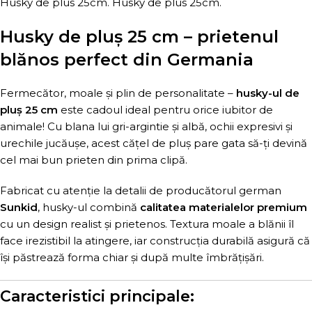
Husky de plus 25cm. Husky de plus 25cm.
Husky de pluș 25 cm – prietenul
blănos perfect din Germania
Fermecător, moale și plin de personalitate –
husky-ul de
pluș 25 cm
este cadoul ideal pentru orice iubitor de
animale! Cu blana lui gri-argintie și albă, ochii expresivi și
urechile jucăușe, acest cățel de pluș pare gata să-ți devină
cel mai bun prieten din prima clipă.
Fabricat cu atenție la detalii de producătorul german
Sunkid
, husky-ul combină
calitatea materialelor premium
cu un design realist și prietenos. Textura moale a blănii îl
face irezistibil la atingere, iar construcția durabilă asigură că
își păstrează forma chiar și după multe îmbrățișări.
Caracteristici principale: