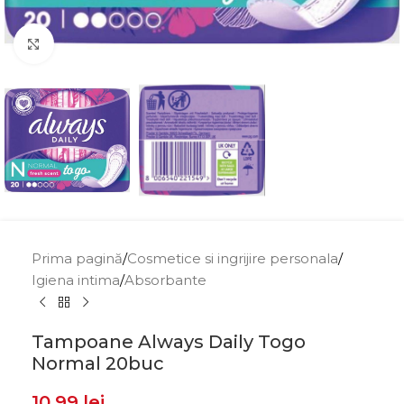
Click to enlarge
Prima pagină
/
Cosmetice si ingrijire personala
/
Igiena intima
/
Absorbante
Tampoane Always Daily Togo
Normal 20buc
10,99
lei