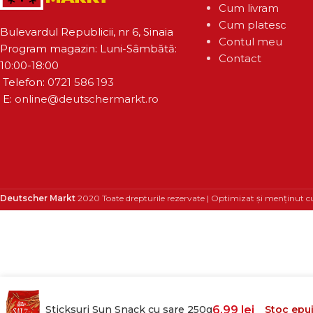
Cum livram
Cum platesc
Bulevardul Republicii, nr 6, Sinaia
Contul meu
Program magazin: Luni-Sâmbătă:
Contact
10:00-18:00
Telefon:
0721 586 193
E:
online@deutschermarkt.ro
Deutscher Markt
2020 Toate drepturile rezervate | Optimizat și menținut c
Sticksuri Sun Snack cu sare 250g
6,99
lei
Stoc epu