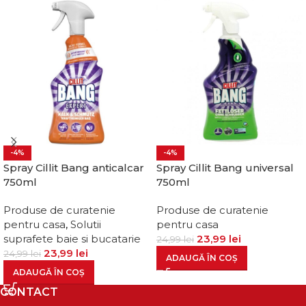
-4%
-4%
Spray Cillit Bang anticalcar
Spray Cillit Bang universal
750ml
750ml
Produse de curatenie
Produse de curatenie
pentru casa
,
Solutii
pentru casa
suprafete baie si bucatarie
23,99
lei
24,99
lei
23,99
lei
24,99
lei
ADAUGĂ ÎN COȘ
ADAUGĂ ÎN COȘ
CONTACT