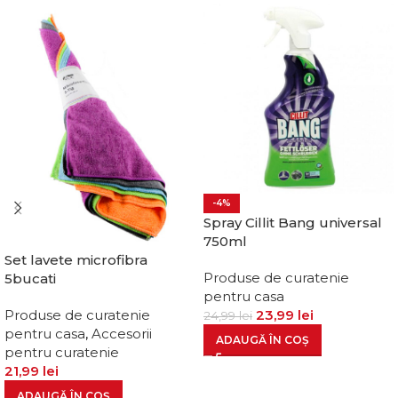
-4%
Spray Cillit Bang universal
750ml
Set lavete microfibra
Produse de curatenie
5bucati
pentru casa
23,99
lei
Produse de curatenie
24,99
lei
pentru casa
,
Accesorii
ADAUGĂ ÎN COȘ
pentru curatenie
21,99
lei
ADAUGĂ ÎN COȘ