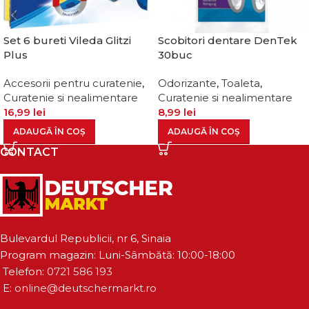
Set 6 bureti Vileda Glitzi
Scobitori dentare DenTek
Plus
30buc
Accesorii pentru curatenie
,
Odorizante
,
Toaleta
,
Curatenie si nealimentare
Curatenie si nealimentare
16,99
lei
8,99
lei
ADAUGĂ ÎN COȘ
ADAUGĂ ÎN COȘ
CONTACT
Bulevardul Republicii, nr 6, Sinaia
Program magazin: Luni-Sâmbătă: 10:00-18:00
Telefon:
0721 586 193
E:
online@deutschermarkt.ro