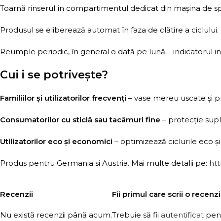
Toarnă rinserul în compartimentul dedicat din mașina de spă
Produsul se eliberează automat în faza de clătire a ciclului.
Reumple periodic, în general o dată pe lună – indicatorul int
Cui i se potrivește?
Familiilor și utilizatorilor frecvenți
– vase mereu uscate și pr
Consumatorilor cu sticlă sau tacâmuri fine
– protecție supl
Utilizatorilor eco și economici
– optimizează ciclurile eco și 
Produs pentru Germania si Austria. Mai multe detalii pe:
htt
Recenzii
Fii primul care scrii o recen
Nu există recenzii până acum.
Trebuie să fii
autentificat
pent