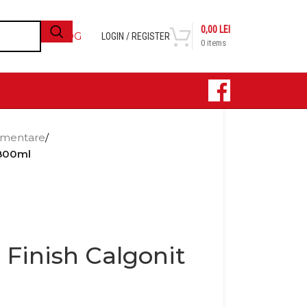
0,00
LEI
BLOG
LOGIN / REGISTER
0
items
CONTACT
limentare
/
 800ml
e Finish Calgonit