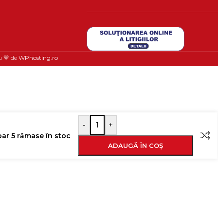
u 💙 de
WPhosting.ro
-
+
ar 5 rămase în stoc
ADAUGĂ ÎN COȘ