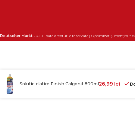
Deutscher Markt
2020 Toate drepturile rezervate | Optimizat și menținut c
Solutie clatire Finish Calgonit 800ml
26,99
lei
Do