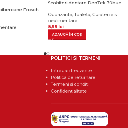
Scobitori dentare DenTek 30buc
i biberoane Frosch
Odorizante
,
Toaleta
,
Curatenie si
nealimentare
8,99
lei
imentare
ADAUGĂ ÎN COȘ
POLITICI SI TERMENI
Intrebari frecvente
Politica de returnare
Termeni si conditii
Confidentialitate