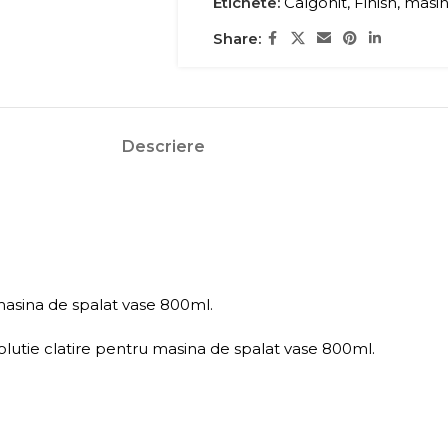
Etichete:
Calgonit
,
Finish
,
masin
Share:
Descriere
 masina de spalat vase 800ml.
olutie clatire pentru masina de spalat vase 800ml.