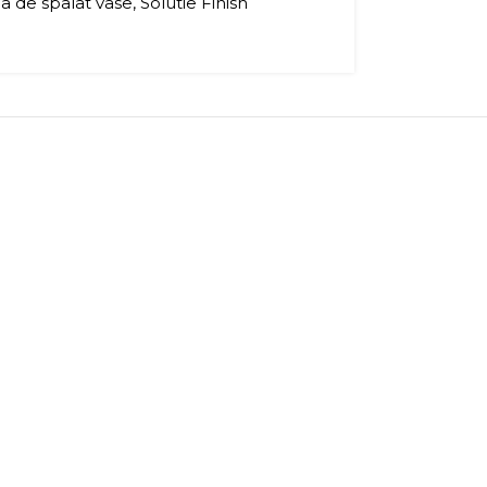
a de spalat vase
,
Solutie Finish