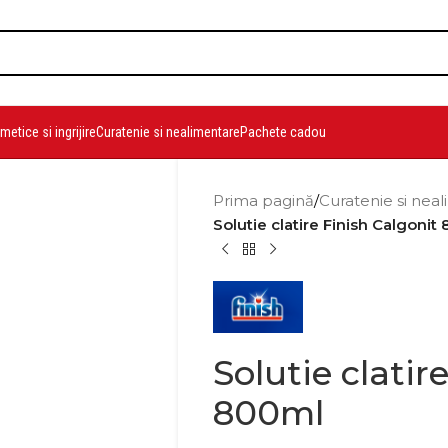
etice si ingrijire
Curatenie si nealimentare
Pachete cadou
Prima pagină
/
Curatenie si nea
Solutie clatire Finish Calgonit
Solutie clatir
800ml