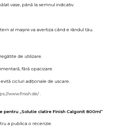
lat vase, până la semnul indicativ.
ern al mașinii va avertiza când e rândul tău.
egătite de utilizare.
imentară, fără opacizare.
evită cicluri adiționale de uscare.
ps://www.finish.de/
.
zie pentru „Solutie clatire Finish Calgonit 800ml”
ru a publica o recenzie.