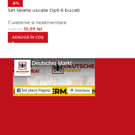
Set bureti de i
-8%
Set lavete uscate Opti 6 bucati
Curatenie si ne
6,99
lei
Curatenie si nealimentare
10,99
lei
11,99
lei
ADAUGĂ ÎN CO
ADAUGĂ ÎN COȘ