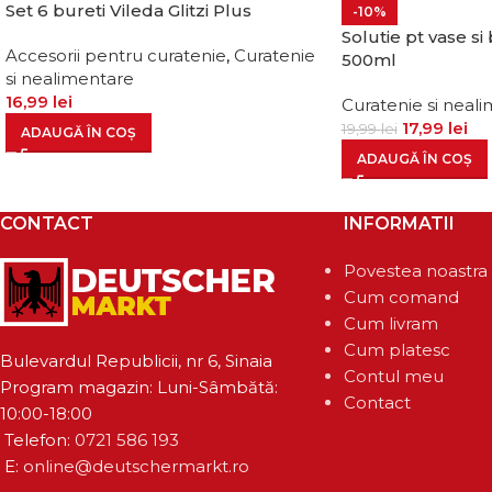
Set 6 bureti Vileda Glitzi Plus
-10%
Solutie pt vase s
Accesorii pentru curatenie
,
Curatenie
500ml
si nealimentare
16,99
lei
Curatenie si neal
17,99
lei
19,99
lei
ADAUGĂ ÎN COȘ
ADAUGĂ ÎN COȘ
CONTACT
INFORMATII
Povestea noastra
Cum comand
Cum livram
Cum platesc
Bulevardul Republicii, nr 6, Sinaia
Contul meu
Program magazin: Luni-Sâmbătă:
Contact
10:00-18:00
Telefon:
0721 586 193
E:
online@deutschermarkt.ro