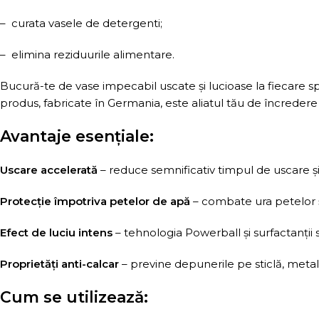
– curata vasele de detergenti;
– elimina reziduurile alimentare.
Bucură-te de vase impecabil uscate și lucioase la fiecare s
produs, fabricate în Germania, este aliatul tău de încredere
Avantaje esențiale:
Uscare accelerată
– reduce semnificativ timpul de uscare și 
Protecție împotriva petelor de apă
– combate ura petelor și 
Efect de luciu intens
– tehnologia Powerball și surfactanții s
Proprietăți anti-calcar
– previne depunerile pe sticlă, meta
Cum se utilizează: