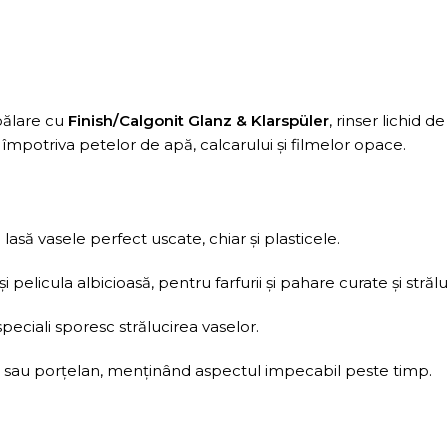
pălare cu
Finish/Calgonit Glanz & Klarspüler
, rinser lichid 
 împotriva petelor de apă, calcarului și filmelor opace.
lasă vasele perfect uscate, chiar și plasticele.
pelicula albicioasă, pentru farfurii şi pahare curate şi strălu
peciali sporesc strălucirea vaselor.
l sau porțelan, menținând aspectul impecabil peste timp.