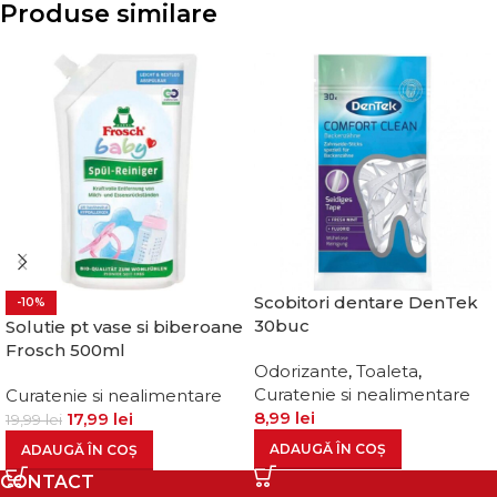
Produse similare
Scobitori dentare DenTek
-10%
30buc
Solutie pt vase si biberoane
Frosch 500ml
Odorizante
,
Toaleta
,
Curatenie si nealimentare
Curatenie si nealimentare
8,99
lei
17,99
lei
19,99
lei
ADAUGĂ ÎN COȘ
ADAUGĂ ÎN COȘ
CONTACT