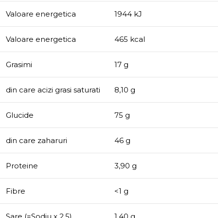
Valoare energetica
1944 kJ
Valoare energetica
465 kcal
Grasimi
17 g
din care acizi grasi saturati
8,10 g
Glucide
75 g
din care zaharuri
46 g
Proteine
3,90 g
Fibre
<1 g
Sare (=Sodiu x 2,5)
1,40 g