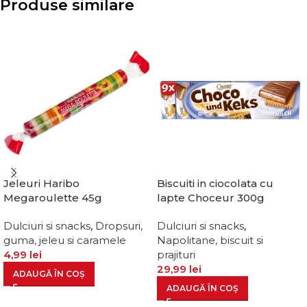
Produse similare
Jeleuri Haribo
Biscuiti in ciocolata cu
Megaroulette 45g
lapte Choceur 300g
Dulciuri si snacks
,
Dropsuri,
Dulciuri si snacks
,
guma, jeleu si caramele
Napolitane, biscuit si
4,99
lei
prajituri
29,99
lei
ADAUGĂ ÎN COȘ
ADAUGĂ ÎN COȘ