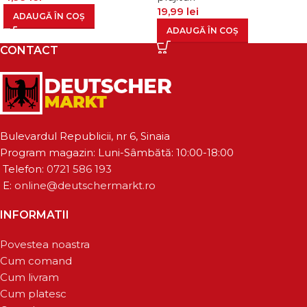
19,99
lei
ADAUGĂ ÎN COȘ
ADAUGĂ ÎN COȘ
CONTACT
Bulevardul Republicii, nr 6, Sinaia
Program magazin: Luni-Sâmbătă: 10:00-18:00
Telefon:
0721 586 193
E:
online@deutschermarkt.ro
INFORMATII
Povestea noastra
Cum comand
Cum livram
Cum platesc