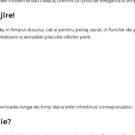
baie moderna sau clasica, oferind un plus de eleganta si simp
jire!
, in timpul dusului, cat si pentru periaj uscat, in functie de
talizant si senzatiei placute oferite pielii.
o perioada lunga de timp daca este intretinut corespunzator.
ie?