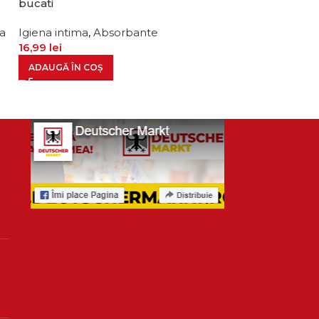
bucati
Cosmetice si ing
na
Igiena intima
,
Absorbante
intima
16,99
lei
17,99
lei
ADAUGĂ ÎN COȘ
ADAUGĂ ÎN CO