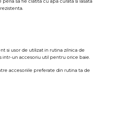
ria sa fie clatita cu apa curata si lasata
rezistenta.
i usor de utilizat in rutina zilnica de
 intr-un accesoriu util pentru orice baie.
tre accesoriile preferate din rutina ta de