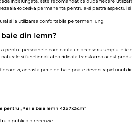
da indelungata, este recomandat ca dupa fiecare utilizare pe
umezeala excesiva permanenta pentru a-si pastra aspectul si 
ral si la utilizarea confortabila pe termen lung.
 baie din lemn?
pentru persoanele care cauta un accesoriu simplu, eficient s
naturale si functionalitatea ridicata transforma acest produs
 fiecare zi, aceasta perie de baie poate deveni rapid unul din
nzie pentru „Perie baie lemn 42x7x3cm”
ru a publica o recenzie.