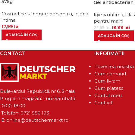
575g
Gel antibacterian
Cosmetice si ingrijire personala
,
Igiena
Igiena intima
,
Plas
intima
pentru maini
17,99
lei
19,99
lei
24,99
lei
ADAUGĂ ÎN COȘ
ADAUGĂ ÎN COȘ
CONTACT
INFORMATII
Povestea noastra
Cum comand
Cum livram
Cum platesc
Bulevardul Republicii, nr 6, Sinaia
Contul meu
Program magazin: Luni-Sâmbătă:
Contact
10:00-18:00
Telefon:
0721 586 193
E:
online@deutschermarkt.ro