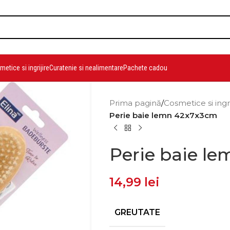
etice si ingrijire
Curatenie si nealimentare
Pachete cadou
Prima pagină
/
Cosmetice si ingr
Perie baie lemn 42x7x3cm
Perie baie l
14,99
lei
GREUTATE