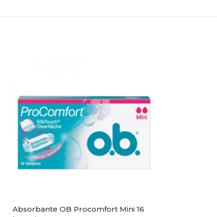
Absorbante OB Procomfort Mini 16
Sare de baie V