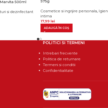
575g
 Marvita 500ml
Cosmetice si ingrijire personala
,
Igie
turi si dezinfectant
intima
17,99
lei
ADAUGĂ ÎN COȘ
POLITICI SI TERMENI
Intrebari frecvente
Politica de returnare
Termeni si conditii
Confidentialitate