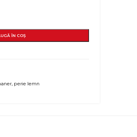
UGĂ ÎN COȘ
maner
,
perie lemn