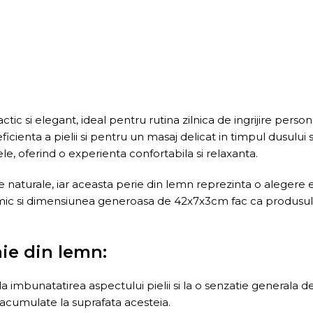
c si elegant, ideal pentru rutina zilnica de ingrijire person
cienta a pielii si pentru un masaj delicat in timpul dusului 
e, oferind o experienta confortabila si relaxanta.
e naturale, iar aceasta perie din lemn reprezinta o alegere
ic si dimensiunea generoasa de 42x7x3cm fac ca produsul sa f
aie din lemn:
a imbunatatirea aspectului pielii si la o senzatie generala de
e acumulate la suprafata acesteia.