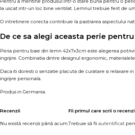
Pentru a mentine produsul intr-o stare buna pentru o perioa
la uscat intr-un loc bine ventilat. Lemnul trebuie ferit de 
O intretinere corecta contribuie la pastrarea aspectului natu
De ce sa alegi aceasta perie pentru
Peria pentru baie din lemn 42x7x3cm este alegerea potrivita 
ingrijire. Combinatia dintre designul ergonomic, materialele 
Daca iti doresti o senzatie placuta de curatare si relaxare in
ingrijire personala.
Produs in Germania.
Recenzii
Fii primul care scrii o rece
Nu există recenzii până acum.
Trebuie să fii
autentificat
pent