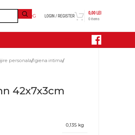
0,00
LEI
BLOG
LOGIN / REGISTER
0
items
CONTACT
ijire personala
/
Igiena intima
/
emn 42x7x3cm
0,135 kg