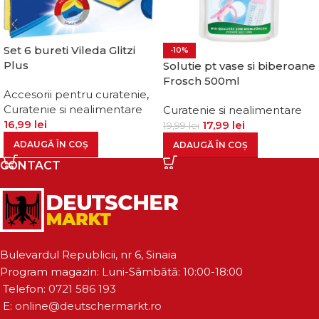
Set 6 bureti Vileda Glitzi
-10%
Plus
Solutie pt vase si biberoane
Frosch 500ml
Accesorii pentru curatenie
,
Curatenie si nealimentare
Curatenie si nealimentare
16,99
lei
17,99
lei
19,99
lei
ADAUGĂ ÎN COȘ
ADAUGĂ ÎN COȘ
CONTACT
Bulevardul Republicii, nr 6, Sinaia
Program magazin: Luni-Sâmbătă: 10:00-18:00
Telefon:
0721 586 193
E:
online@deutschermarkt.ro