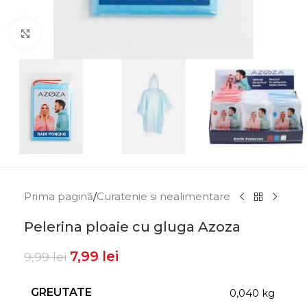
Click to enlarge
Prima pagină
/
Curatenie si nealimentare
Pelerina ploaie cu gluga Azoza
7,99
lei
9,99
lei
GREUTATE
0,040 kg