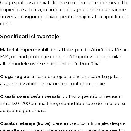
Gluga spațioasă, croiala lejeră și materialul impermeabil te
împiedică să te uzi, în timp ce designul unisex cu mărime
universală asigură potrivire pentru majoritatea tipurilor de
corp.
Specificații și avantaje
Material impermeabil
de calitate, prin țesătură tratată sau
EVA, oferind protecție completă împotriva apei, similar
altor modele oversize disponibile în România
Glugă reglabilă
, care protejează eficient capul și gâtul,
asigurând vizibilitate maximă și confort în ploaie
Croială oversize/universală
, potrivită pentru dimensiuni
între 150–200 cm înălțime, oferind libertate de mișcare și
acoperire generoasă
Cusături etanșe (lipite)
, care împiedică infiltrațiile, despre
care alte produse similare spun că sunt esențiale pentru