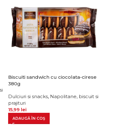
Biscuiti sandwich cu ciocolata-cirese
Bile cocos Pa
380g
si
Dulciuri si snac
Dulciuri si snacks
,
Napolitane, biscuit si
prajituri
prajituri
10,99
lei
15,99
lei
ADAUGĂ ÎN CO
ADAUGĂ ÎN COȘ