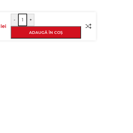
-
+
9
lei
ADAUGĂ ÎN COȘ