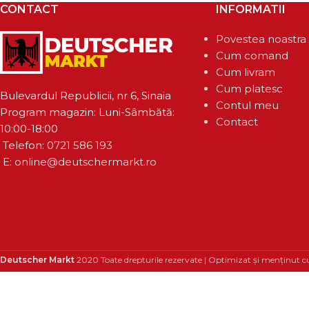
CONTACT
INFORMATII
Povestea noastra
Cum comand
Cum livram
Cum platesc
Bulevardul Republicii, nr 6, Sinaia
Contul meu
Program magazin: Luni-Sâmbătă:
Contact
10:00-18:00
Telefon:
0721 586 193
E:
online@deutschermarkt.ro
Deutscher Markt
2020 Toate drepturile rezervate | Optimizat și menținut c