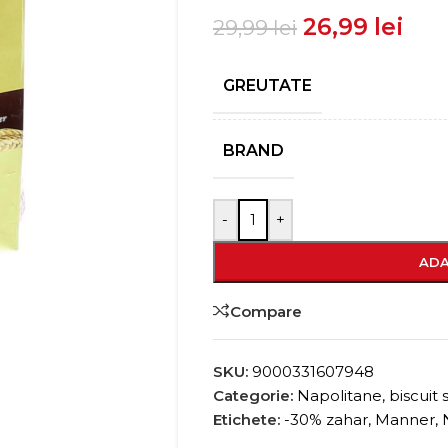
26,99
lei
29,99
lei
GREUTATE
BRAND
-
+
ADA
Compare
SKU:
9000331607948
Categorie:
Napolitane, biscuit si
Etichete:
-30% zahar
,
Manner
,