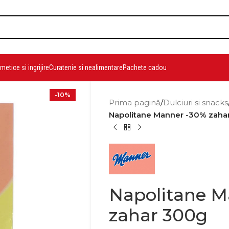
etice si ingrijire
Curatenie si nealimentare
Pachete cadou
-10%
Prima pagină
/
Dulciuri si snacks
Napolitane Manner -30% zaha
Napolitane M
zahar 300g