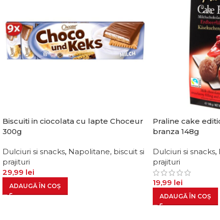
Biscuiti in ciocolata cu lapte Choceur
Praline cake edit
300g
branza 148g
Dulciuri si snacks
,
Napolitane, biscuit si
Dulciuri si snacks
,
prajituri
prajituri
29,99
lei
19,99
lei
ADAUGĂ ÎN COȘ
ADAUGĂ ÎN COȘ