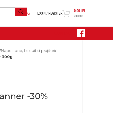
0,00
LEI
BLOG
LOGIN / REGISTER
0
items
CONTACT
/
Napolitane, biscuit si prajituri
/
r 300g
anner -30%