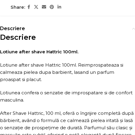
Share:
Descriere
Descriere
Lotiune after shave Hattric 100ml.
Lotiune after shave Hattric 100ml. Reimprospateaza si
calmeaza pielea dupa barbierit, lasand un parfum
proaspat si placut.
Lotiunea confera o senzatie de improspatare si de confort
masculina.
After Shave Hattric, 100 ml, oferă o îngrijire completă după
bărbierit, având o formulă ce calmează pielea iritată și lasă
o senzație de prospețime de durată. Parfumul său clasic și
masculin este subtil, oferind o notă elegantă după fiecare