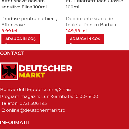
After shave balsam
EDT Marbert Man Classic
sensitive Elina 100ml
100ml
Produse pentru barbierit
,
Deodorante si apa de
Aftershave
toaleta
,
Pentru Barbati
9,99
lei
149,99
lei
ADAUGĂ ÎN COȘ
ADAUGĂ ÎN COȘ
CONTACT
Bulevardul Republicii, nr 6, Sinaia
Program magazin: Luni-Sâmbătă: 10:00-18:00
Telefon:
0721 586 193
E:
online@deutschermarkt.ro
INFORMATII