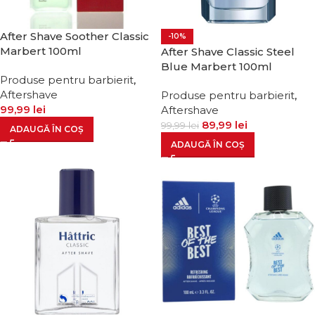
After Shave Soother Classic
-10%
Marbert 100ml
After Shave Classic Steel
Blue Marbert 100ml
Produse pentru barbierit
,
Aftershave
Produse pentru barbierit
,
99,99
lei
Aftershave
89,99
lei
99,99
lei
ADAUGĂ ÎN COȘ
ADAUGĂ ÎN COȘ