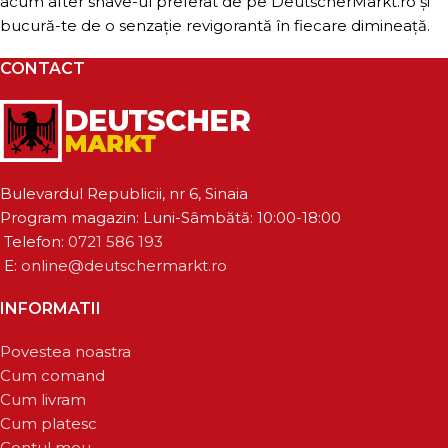
acum after shave-ul preferat de pe DeutscherMarkt.ro și
bucură-te de o senzație revigorantă în fiecare dimineață.
CONTACT
Bulevardul Republicii, nr 6, Sinaia
Program magazin: Luni-Sâmbătă: 10:00-18:00
Telefon:
0721 586 193
E:
online@deutschermarkt.ro
INFORMATII
Povestea noastra
Cum comand
Cum livram
Cum platesc
Contul meu