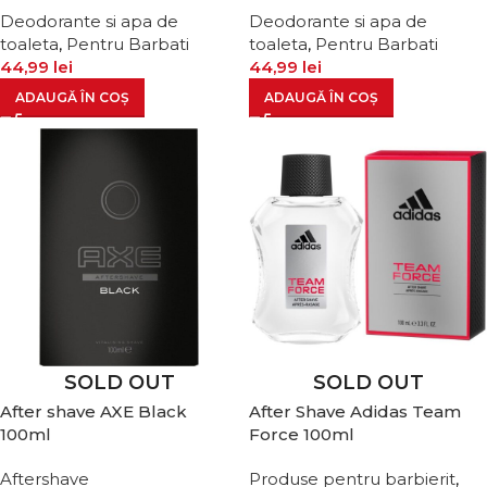
Deodorante si apa de
Deodorante si apa de
toaleta
,
Pentru Barbati
toaleta
,
Pentru Barbati
44,99
lei
44,99
lei
ADAUGĂ ÎN COȘ
ADAUGĂ ÎN COȘ
SOLD OUT
SOLD OUT
After shave AXE Black
After Shave Adidas Team
100ml
Force 100ml
Aftershave
Produse pentru barbierit
,