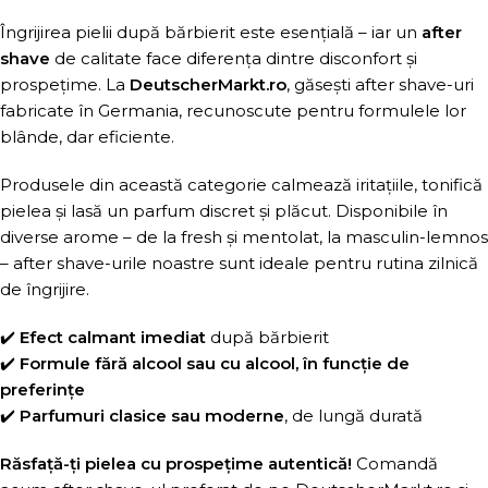
Îngrijirea pielii după bărbierit este esențială – iar un
after
shave
de calitate face diferența dintre disconfort și
prospețime. La
DeutscherMarkt.ro
, găsești after shave-uri
fabricate în Germania, recunoscute pentru formulele lor
blânde, dar eficiente.
Produsele din această categorie calmează iritațiile, tonifică
pielea și lasă un parfum discret și plăcut. Disponibile în
diverse arome – de la fresh și mentolat, la masculin-lemnos
– after shave-urile noastre sunt ideale pentru rutina zilnică
de îngrijire.
✔️
Efect calmant imediat
după bărbierit
✔️
Formule fără alcool sau cu alcool, în funcție de
preferințe
✔️
Parfumuri clasice sau moderne
, de lungă durată
Răsfață-ți pielea cu prospețime autentică!
Comandă