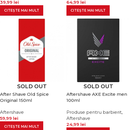
39,99
lei
64,99
lei
CITEȘTE MAI MULT
CITEȘTE MAI MULT
SOLD OUT
SOLD OUT
After Shave Old Spice
Aftershave AXE Excite men
Original 150ml
100ml
Aftershave
Produse pentru barbierit
,
59,99
lei
Aftershave
24,99
lei
CITEȘTE MAI MULT