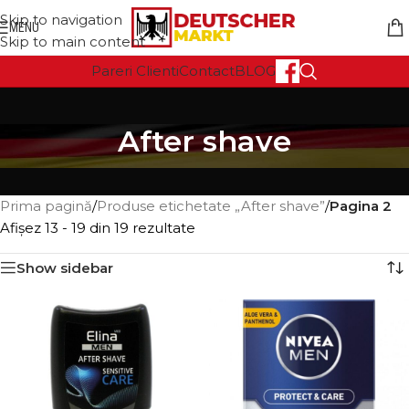
Skip to navigation
MENU
Skip to main content
Pareri Clienti
Contact
BLOG
After shave
Prima pagină
/
Produse etichetate „After shave”
/
Pagina 2
Afișez 13 - 19 din 19 rezultate
Show sidebar