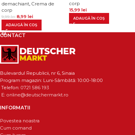
corp
demachiant
,
Crema de
15,99
lei
corp
8,99
lei
9,99
lei
ADAUGĂ ÎN COȘ
ADAUGĂ ÎN COȘ
CONTACT
Bulevardul Republicii, nr 6, Sinaia
Program magazin: Luni-Sâmbătă: 10:00-18:00
Telefon:
0721 586 193
E:
online@deutschermarkt.ro
INFORMATII
Povestea noastra
Cum comand