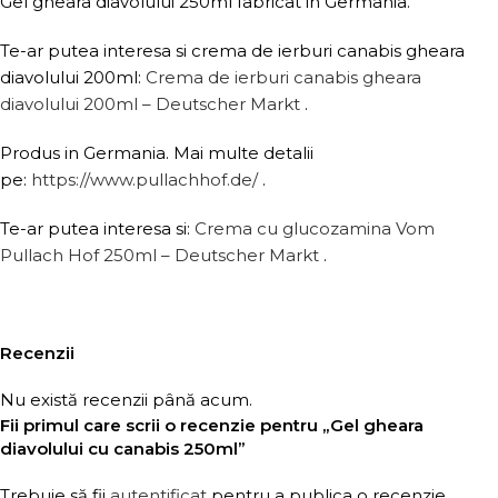
Gel gheara diavolului 250ml fabricat in Germania.
Te-ar putea interesa si crema de ierburi canabis gheara
diavolului 200ml:
Crema de ierburi canabis gheara
diavolului 200ml – Deutscher Markt
.
Produs in Germania. Mai multe detalii
pe:
https://www.pullachhof.de/
.
Te-ar putea interesa si:
Crema cu glucozamina Vom
Pullach Hof 250ml – Deutscher Markt
.
Recenzii
Nu există recenzii până acum.
Fii primul care scrii o recenzie pentru „Gel gheara
diavolului cu canabis 250ml”
Trebuie să fii
autentificat
pentru a publica o recenzie.