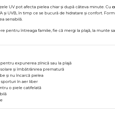
zele UV pot afecta pielea chiar și după câteva minute. Cu
c
VA și UVB, în timp ce se bucură de hidratare și confort. Form
ea sensibilă.
pentru întreaga familie, fie că mergi la plajă, la munte sau p
 pentru expunerea zilnică sau la plajă
e solare și îmbătrânirea prematură
be și nu încarcă pielea
sporturi în aer liber
ntru o piele catifelată
bilă
te