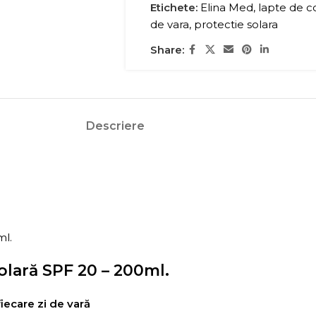
Etichete:
Elina Med
,
lapte de c
de vara
,
protectie solara
Share:
Descriere
ml.
olară SPF 20 – 200ml.
fiecare zi de vară