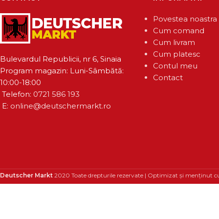
Povestea noastra
Cum comand
Cum livram
Cum platesc
Bulevardul Republicii, nr 6, Sinaia
Contul meu
Program magazin: Luni-Sâmbătă:
Contact
10:00-18:00
Telefon:
0721 586 193
E:
online@deutschermarkt.ro
Deutscher Markt
2020 Toate drepturile rezervate | Optimizat și menținut c