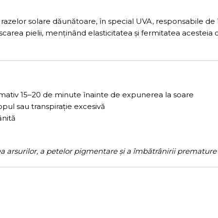
razelor solare dăunătoare, în special UVA, responsabile de î
uscarea pielii, menținând elasticitatea și fermitatea acesteia
imativ 15–20 de minute înainte de expunerea la soare
opul sau transpirație excesivă
ănită
a arsurilor, a petelor pigmentare și a îmbătrânirii premature