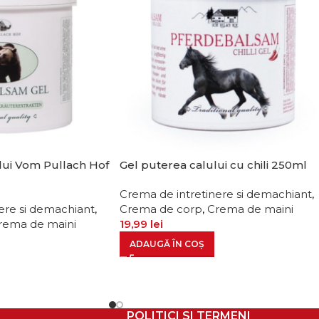
lui Vom Pullach Hof
Gel puterea calului cu chili 250ml
Crema de intretinere si demachiant
,
ere si demachiant
,
Crema de corp
,
Crema de maini
rema de maini
19,99
lei
ADAUGĂ ÎN COȘ
POLITICI SI TERMENI