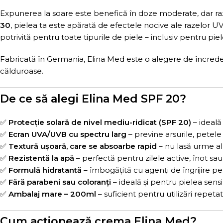
Expunerea la soare este benefică în doze moderate, dar ra
30
, pielea ta este apărată de efectele nocive ale razelor U
potrivită pentru toate tipurile de piele – inclusiv pentru piel
Fabricată în Germania, Elina Med este o alegere de încredere 
călduroase.
De ce să alegi Elina Med SPF 20?
✅
Protecție solară de nivel mediu-ridicat (SPF 20)
– ideală
✅
Ecran UVA/UVB cu spectru larg
– previne arsurile, petel
✅
Textură ușoară, care se absoarbe rapid
– nu lasă urme al
✅
Rezistentă la apă
– perfectă pentru zilele active, înot sau 
✅
Formulă hidratantă
– îmbogățită cu agenți de îngrijire pe
✅
Fără parabeni sau coloranți
– ideală și pentru pielea sensi
✅
Ambalaj mare – 200ml
– suficient pentru utilizări repeta
Cum acționează crema Elina Med?