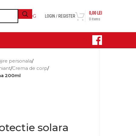
0,00
LEI
BLOG
LOGIN / REGISTER
0
items
CONTACT
ijire personala
/
hiant
/
Crema de corp
/
ina 200ml
otectie solara