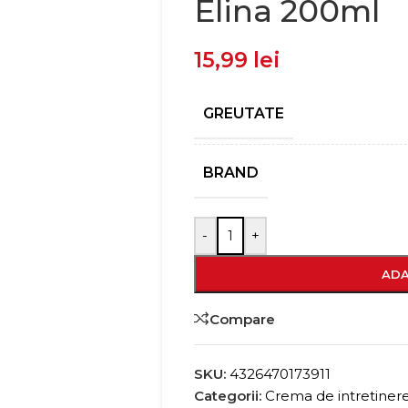
Elina 200ml
15,99
lei
GREUTATE
BRAND
-
+
ADA
Compare
SKU:
4326470173911
Categorii:
Crema de intretiner