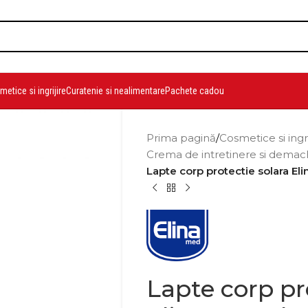
etice si ingrijire
Curatenie si nealimentare
Pachete cadou
Prima pagină
/
Cosmetice si ingr
Crema de intretinere si demac
Lapte corp protectie solara El
Lapte corp pr