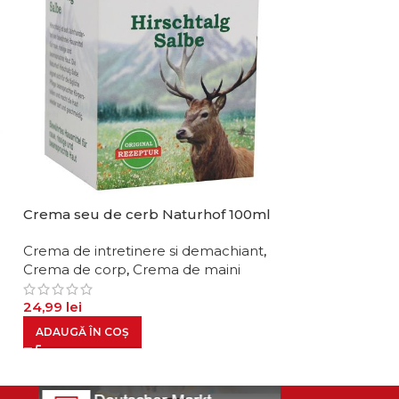
Crema cu cola
Crema seu de cerb Naturhof 100ml
100ml
Crema de intretinere si demachiant
,
Crema de intre
Crema de corp
,
Crema de maini
Crema de corp
24,99
lei
29,99
lei
ADAUGĂ ÎN COȘ
ADAUGĂ ÎN CO