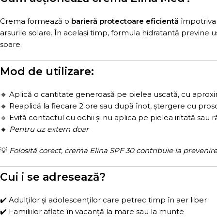
Crema formează o
barieră protectoare eficientă
împotriva 
arsurile solare. În același timp, formula hidratantă previne 
soare.
Mod de utilizare:
🔹 Aplică o cantitate generoasă pe pielea uscată, cu aprox
🔹 Reaplică la fiecare 2 ore sau după înot, ștergere cu pros
🔹 Evită contactul cu ochii și nu aplica pe pielea iritată sau r
🔸
Pentru uz extern doar
💡
Folosită corect, crema Elina SPF 30 contribuie la prevenire
Cui i se adresează?
✔️ Adulților și adolescenților care petrec timp în aer liber
✔️ Familiilor aflate în vacanță la mare sau la munte