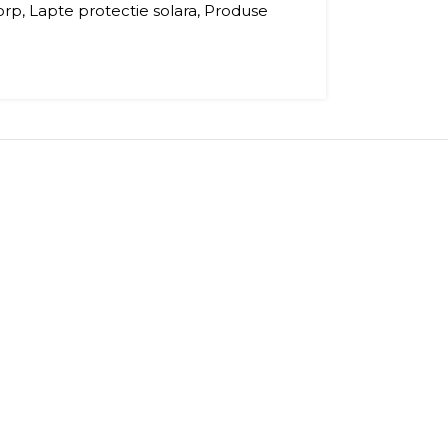
orp
,
Lapte protectie solara
,
Produse