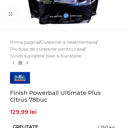
Click to enlarge
Prima pagină
/
Curatenie si nealimentare
/
Produse de curatenie pentru casa
/
Solutii suprafete baie si bucatarie
Finish Powerball Ultimate Plus
Citrus 78buc
129,99
lei
GREUTATE
1,250 kg