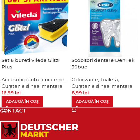
Set 6 bureti Vileda Glitzi
Scobitori dentare DenTek
Plus
30buc
Accesorii pentru curatenie
,
Odorizante
,
Toaleta
,
Curatenie si nealimentare
Curatenie si nealimentare
16,99
lei
8,99
lei
ADAUGĂ ÎN COȘ
ADAUGĂ ÎN COȘ
CONTACT