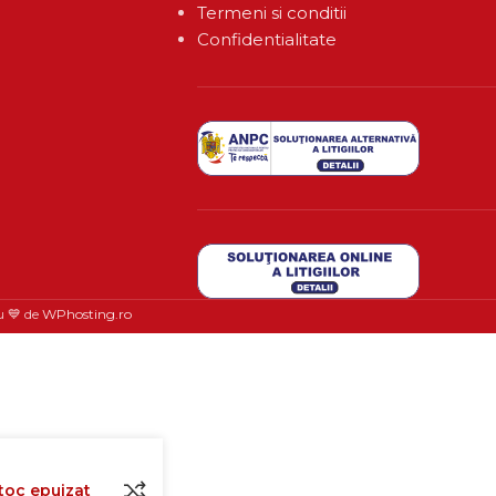
Termeni si conditii
Confidentialitate
u 💙 de
WPhosting.ro
toc epuizat