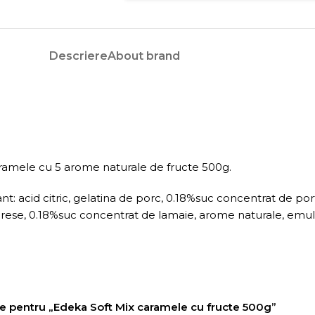
Descriere
About brand
ramele cu 5 arome naturale de fructe 500g.
fiant: acid citric, gelatina de porc, 0.18%suc concentrat de 
se, 0.18%suc concentrat de lamaie, arome naturale, emulgato
nzie pentru „Edeka Soft Mix caramele cu fructe 500g”