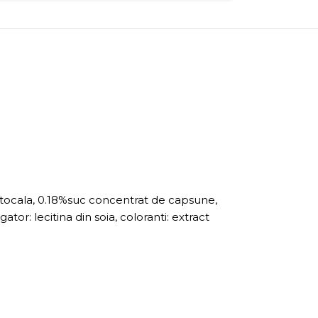
portocala, 0.18%suc concentrat de capsune,
r: lecitina din soia, coloranti: extract