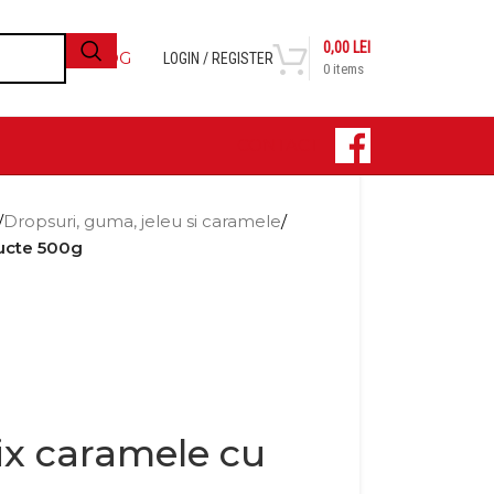
0,00
LEI
BLOG
LOGIN / REGISTER
0
items
CONTACT
/
Dropsuri, guma, jeleu si caramele
/
ructe 500g
ix caramele cu