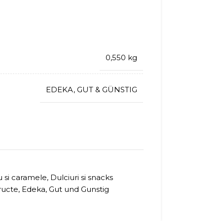
0,550 kg
EDEKA
,
GUT & GÜNSTIG
u si caramele
,
Dulciuri si snacks
ructe
,
Edeka
,
Gut und Gunstig