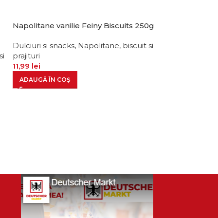
Napolitane vanilie Feiny Biscuits 250g
Biscuiti sandwi
380g
Dulciuri si snacks
,
Napolitane, biscuit si
si
prajituri
Dulciuri si snac
11,99
lei
prajituri
15,99
lei
ADAUGĂ ÎN COȘ
ADAUGĂ ÎN CO