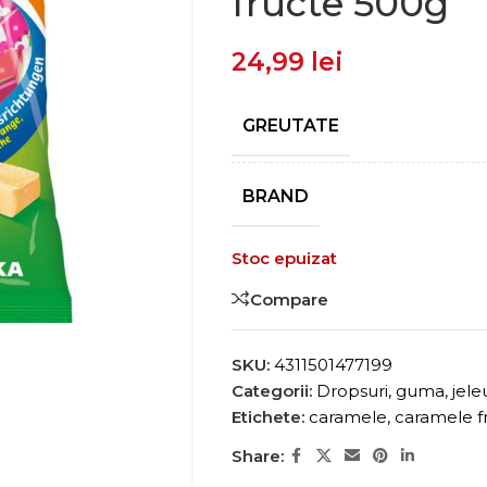
fructe 500g
24,99
lei
GREUTATE
BRAND
Stoc epuizat
Compare
SKU:
4311501477199
Categorii:
Dropsuri, guma, jele
Etichete:
caramele
,
caramele f
Share: