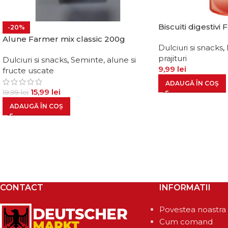
Biscuiti digestivi
-20%
Alune Farmer mix classic 200g
Dulciuri si snacks
,
prajituri
Dulciuri si snacks
,
Seminte, alune si
9,99
lei
fructe uscate
ADAUGĂ ÎN COȘ
15,99
lei
19,99
lei
ADAUGĂ ÎN COȘ
CONTACT
INFORMATII
Povestea noastra
Cum comand