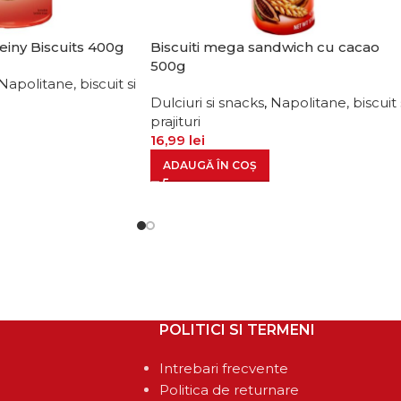
 Feiny Biscuits 400g
Biscuiti mega sandwich cu cacao
500g
Napolitane, biscuit si
Dulciuri si snacks
,
Napolitane, biscuit 
prajituri
16,99
lei
ADAUGĂ ÎN COȘ
POLITICI SI TERMENI
Intrebari frecvente
Politica de returnare