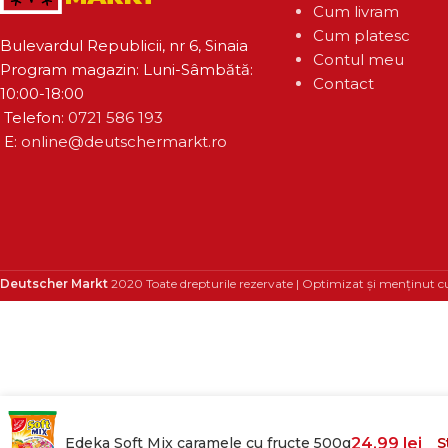
Cum livram
Cum platesc
Bulevardul Republicii, nr 6, Sinaia
Contul meu
Program magazin: Luni-Sâmbătă:
Contact
10:00-18:00
Telefon:
0721 586 193
E:
online@deutschermarkt.ro
Deutscher Markt
2020 Toate drepturile rezervate | Optimizat și menținut c
Edeka Soft Mix caramele cu fructe 500g
24,99
lei
S