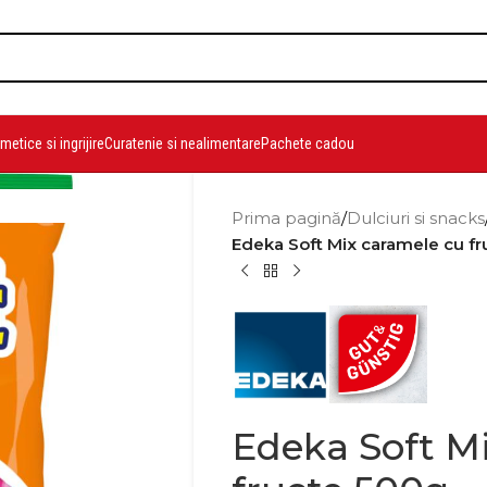
etice si ingrijire
Curatenie si nealimentare
Pachete cadou
Prima pagină
/
Dulciuri si snacks
Edeka Soft Mix caramele cu f
Edeka Soft M