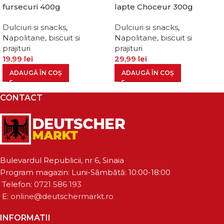
fursecuri 400g
lapte Choceur 300g
Dulciuri si snacks
,
Dulciuri si snacks
,
Napolitane, biscuit si
Napolitane, biscuit si
prajituri
prajituri
19,99
lei
29,99
lei
ADAUGĂ ÎN COȘ
ADAUGĂ ÎN COȘ
CONTACT
Bulevardul Republicii, nr 6, Sinaia
Program magazin: Luni-Sâmbătă: 10:00-18:00
Telefon:
0721 586 193
E:
online@deutschermarkt.ro
INFORMATII