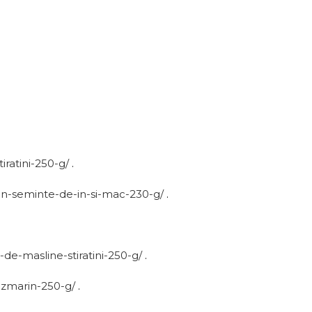
iratini-250-g/
.
an-seminte-de-in-si-mac-230-g/
.
-de-masline-stiratini-250-g/
.
rozmarin-250-g/
.