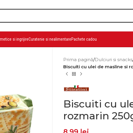
etice si ingrijire
Curatenie si nealimentare
Pachete cadou
Prima pagină
/
Dulciuri si snacks
Biscuiti cu ulei de masline si
Biscuiti cu ul
rozmarin 250
8,99
lei