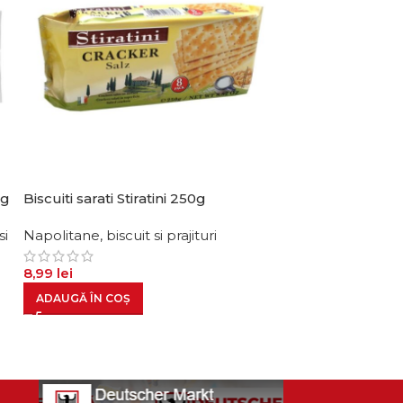
0g
Biscuiti sarati Stiratini 250g
Bile cocos Pa
120g
si
Napolitane, biscuit si prajituri
Dulciuri si snac
8,99
lei
prajituri
10,99
lei
ADAUGĂ ÎN COȘ
ADAUGĂ ÎN CO