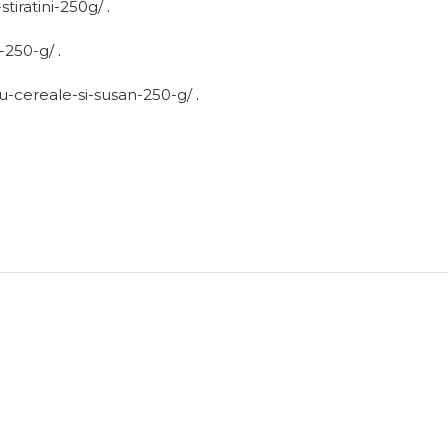
tiratini-250g/
.
i-250-g/
.
cu-cereale-si-susan-250-g/
.