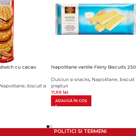
ndwich cu cacao
Napolitane vanilie Feiny Biscuits 25
Dulciuri si snacks
,
Napolitane, biscuit 
Napolitane, biscuit si
prajituri
11,99
lei
ADAUGĂ ÎN COȘ
POLITICI SI TERMENI