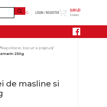
0,00
LEI
BLOG
LOGIN / REGISTER
0
items
CONTACT
/
Napolitane, biscuit si prajituri
/
 rozmarin 250g
ei de masline si
g