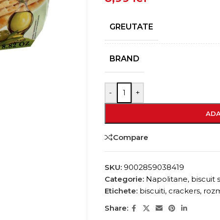
GREUTATE
BRAND
-
+
ADA
Compare
SKU:
9002859038419
Categorie:
Napolitane, biscuit si
Etichete:
biscuiti
,
crackers
,
rozm
Share: