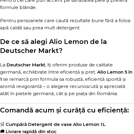
Pentru cei care pun accent pe sănătatea pielii și preferă
formule blânde.
Pentru persoanele care caută rezultate bune fără a folosi
apă caldă sau prea mult detergent.
De ce să alegi Alio Lemon de la
Deutscher Markt?
La
Deutscher Markt
, îți oferim produse de calitate
germană, echilibrate între eficiență și preț.
Alio Lemon 5 în
1
se remarcă prin formula sa robustă, eficiență sporită și
aromă revigorantă – o alegere recunoscută și apreciată
atât în piețele germană, cât și pe piața din România.
Comandă acum și curăță cu eficiență:
🛒
Cumpără Detergent de vase Alio Lemon 1 L
🚚
Livrare rapidă din stoc