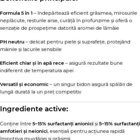
Formula 5 în 1
– îndepărtează eficient grăsimea, mirosurile
neplăcute, resturile arse, curăță în profunzime și oferă o
senzație de prospețime datorită aromei de lămâie
PH neutru
– delicat pentru piele și suprafețe, protejând
mâinile și lacurile sensibile
Eficient chiar și în apă rece
– asigură rezultate bune
indiferent de temperatura apei
Versatil și economic
– un singur bidon asigură spălări de
lungă durată la un preț competitiv
Ingrediente active:
Conține între
5–15% surfactanți anionici
și
5–15% surfactanți
amfotieri și neionici
, esențiali pentru acțiunea rapidă
împotriva murdăriei și grăsimii