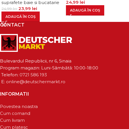
24,99
lei
suprafete baie si bucatarie
23,99
lei
24,99
lei
ADAUGĂ ÎN COȘ
ADAUGĂ ÎN COȘ
CONTACT
Bulevardul Republicii, nr 6, Sinaia
Program magazin: Luni-Sâmbătă: 10:00-18:00
Telefon:
0721 586 193
E:
online@deutschermarkt.ro
INFORMATII
Povestea noastra
Cum comand
Cum livram
Cum platesc