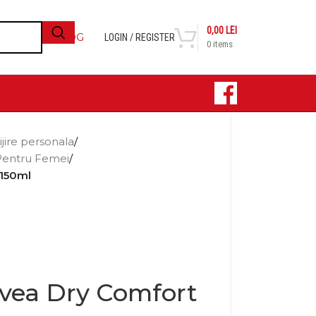
0,00
LEI
BLOG
LOGIN / REGISTER
0
items
CONTACT
ijire personala
/
Pentru Femei
/
 150ml
vea Dry Comfort