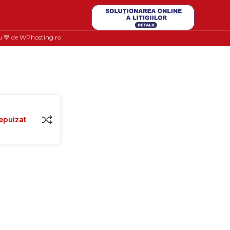
u 💙 de
WPhosting.ro
epuizat