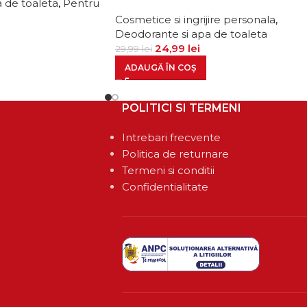
 de toaleta
,
Pentru
Cosmetice si ingrijire personala
,
Deodorante si apa de toaleta
24,99
lei
29,99
lei
ADAUGĂ ÎN COȘ
POLITICI SI TERMENI
Intrebari frecvente
Politica de returnare
Termeni si conditii
Confidentialitate