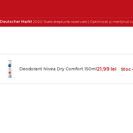
Deutscher Markt
2020 Toate drepturile rezervate | Optimizat și menținut c
Deodorant Nivea Dry Comfort 150ml
21,99
lei
Stoc 