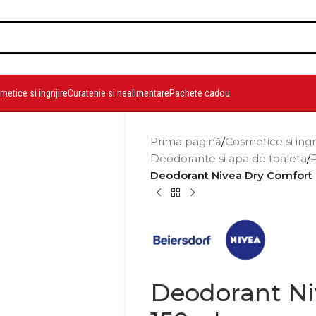
etice si ingrijire
Curatenie si nealimentare
Pachete cadou
Prima pagină
/
Cosmetice si ingr
Deodorante si apa de toaleta
/
Deodorant Nivea Dry Comfort
Deodorant Ni