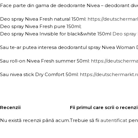
Face parte din gama de deodorante Nivea – deodorant div
Deo spray Nivea Fresh natural 150ml:
https://deutschermar
Deo spray Nivea Fresh pure 150ml;
Deo spray Nivea Invisible for black&white 150ml
Deo spray 
Sau te-ar putea interesa deodorantul spray Nivea Woman D
Sau roll-on Nivea Fresh summer 50ml:
https://deutscherma
Sau nivea stick Dry Comfort 50ml:
https://deutschermarkt.
Recenzii
Fii primul care scrii o rece
Nu există recenzii până acum.
Trebuie să fii
autentificat
pent