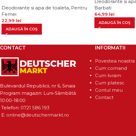
Deodorante si apa
Deodorante si apa de toaleta
,
Pentru
Barbati
Femei
64,99
lei
22,99
lei
ADAUGĂ ÎN COȘ
ADAUGĂ ÎN COȘ
CONTACT
INFORMATII
Povestea noastra
Cum comand
Cum livram
Cum platesc
Bulevardul Republicii, nr 6, Sinaia
Contul meu
Program magazin: Luni-Sâmbătă:
Contact
10:00-18:00
Telefon:
0721 586 193
E:
online@deutschermarkt.ro