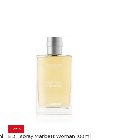
-25%
-14%
ml
EDT spray Marbert Woman 100ml
Parfum EDP wo