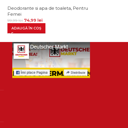
Deodorante si apa de toaleta
,
Pentru
Deodorante si 
Femei
Femei
74,99
lei
29,99
l
99,99
lei
34,99
lei
ADAUGĂ ÎN COȘ
ADAUGĂ ÎN CO