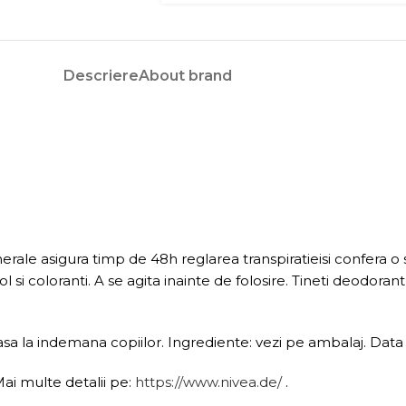
Descriere
About brand
ale asigura timp de 48h reglarea transpiratieisi confera o 
i coloranti. A se agita inainte de folosire. Tineti deodorantu
asa la indemana copiilor. Ingrediente: vezi pe ambalaj. Data 
i multe detalii pe:
https://www.nivea.de/
.