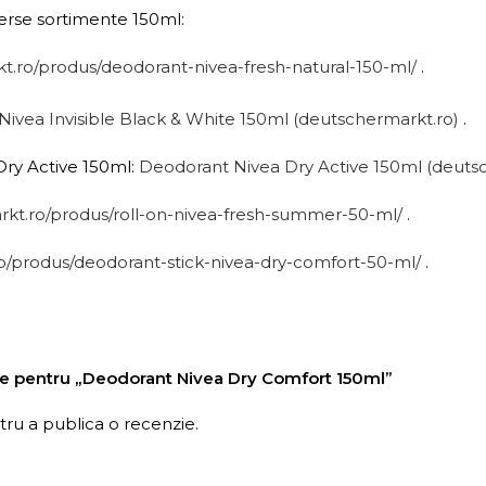
erse sortimente 150ml:
kt.ro/produs/deodorant-nivea-fresh-natural-150-ml/
.
Nivea Invisible Black & White 150ml (deutschermarkt.ro)
.
ry Active 150ml:
Deodorant Nivea Dry Active 150ml (deuts
rkt.ro/produs/roll-on-nivea-fresh-summer-50-ml/
.
ro/produs/deodorant-stick-nivea-dry-comfort-50-ml/
.
nzie pentru „Deodorant Nivea Dry Comfort 150ml”
ru a publica o recenzie.