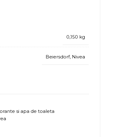
0,150 kg
Beiersdorf
,
Nivea
rante si apa de toaleta
vea