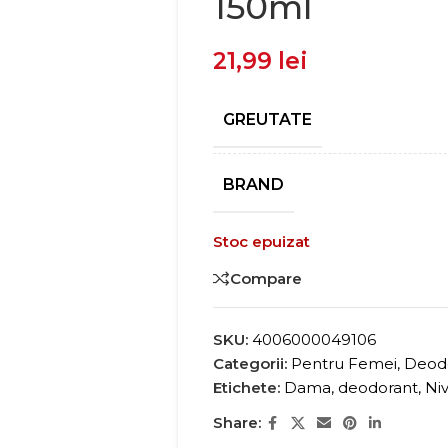
150ml
21,99
lei
GREUTATE
BRAND
Stoc epuizat
Compare
SKU:
4006000049106
Categorii:
Pentru Femei
,
Deodo
Etichete:
Dama
,
deodorant
,
Ni
Share: