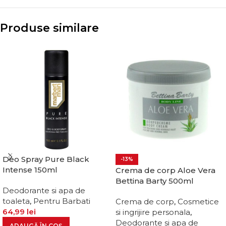
Produse similare
Deo Spray Pure Black
-13%
Intense 150ml
Crema de corp Aloe Vera
Bettina Barty 500ml
Deodorante si apa de
toaleta
,
Pentru Barbati
Crema de corp
,
Cosmetice
64,99
lei
si ingrijire personala
,
Deodorante si apa de
ADAUGĂ ÎN COȘ