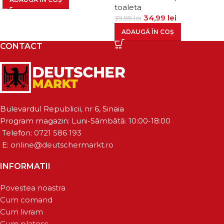
toaleta
34,99
lei
39,99
lei
ADAUGĂ ÎN COȘ
CONTACT
Bulevardul Republicii, nr 6, Sinaia
Program magazin: Luni-Sâmbătă: 10:00-18:00
Telefon:
0721 586 193
E:
online@deutschermarkt.ro
INFORMATII
Povestea noastra
Cum comand
Cum livram
Cum platesc