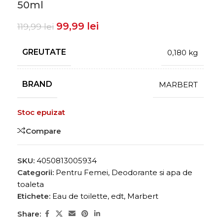
50ml
99,99
lei
119,99
lei
GREUTATE
0,180 kg
BRAND
MARBERT
Stoc epuizat
Compare
SKU:
4050813005934
Categorii:
Pentru Femei
,
Deodorante si apa de
toaleta
Etichete:
Eau de toilette
,
edt
,
Marbert
Share: