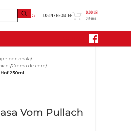
0,00
LEI
BLOG
LOGIN / REGISTER
0
items
CONTACT
ijire personala
/
hiant
/
Crema de corp
/
 Hof 250ml
asa Vom Pullach