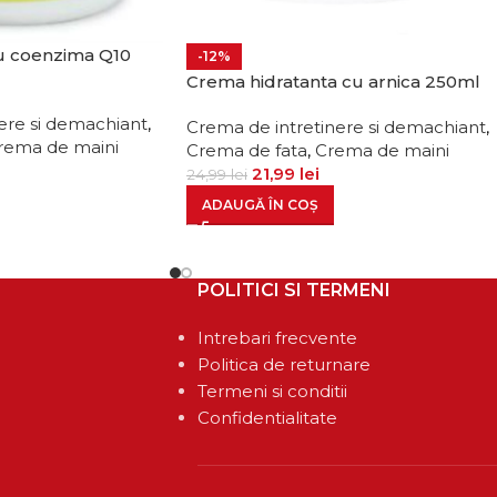
cu coenzima Q10
-12%
Crema hidratanta cu arnica 250ml
ere si demachiant
,
Crema de intretinere si demachiant
,
rema de maini
Crema de fata
,
Crema de maini
21,99
lei
24,99
lei
ADAUGĂ ÎN COȘ
POLITICI SI TERMENI
Intrebari frecvente
Politica de returnare
Termeni si conditii
Confidentialitate