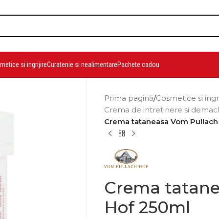
etice si ingrijire
Curatenie si nealimentare
Pachete cadou
Prima pagină
/
Cosmetice si ingr
Crema de intretinere si demac
Crema tataneasa Vom Pullach
Crema tatane
Hof 250ml