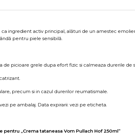
)
ca ingredient activ principal, alături de un amestec emolien
lândă pentru piele sensibilă.
 de picioare grele dupa efort fizic si calmeaza durerile de 
catrizant.
ulare, precum si in cazul durerilor reumatismale.
zi pe ambalaj. Data expirarii: vezi pe eticheta.
nzie pentru „Crema tataneasa Vom Pullach Hof 250ml”