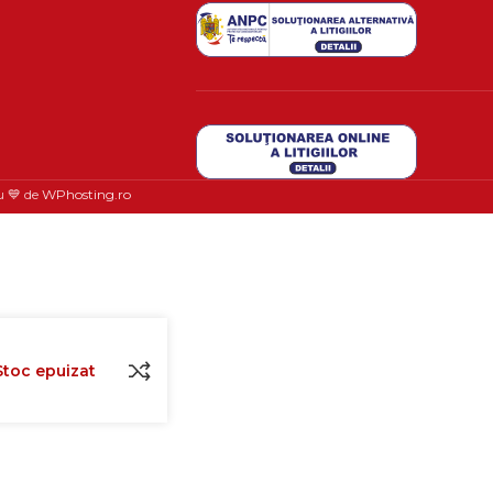
u 💙 de
WPhosting.ro
Stoc epuizat