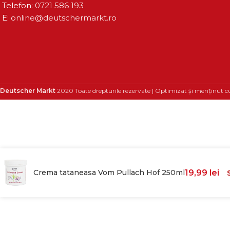
Telefon:
0721 586 193
E:
online@deutschermarkt.ro
Deutscher Markt
2020 Toate drepturile rezervate | Optimizat și menținut c
Crema tataneasa Vom Pullach Hof 250ml
19,99
lei