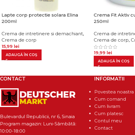
Lapte corp protectie solara Elina
Crema Fit Aktiv 
200ml
250ml
Crema de intretinere si demachiant
,
Crema de intretin
Crema de corp
Crema de corp
,
C
15,99
lei
19,99
lei
ADAUGĂ ÎN COȘ
ADAUGĂ ÎN COȘ
CONTACT
INFORMATII
Povestea noastra
Cum comand
Cum livram
Cum platesc
Bulevardul Republicii, nr 6, Sinaia
Contul meu
Program magazin: Luni-Sâmbătă:
Contact
10:00-18:00