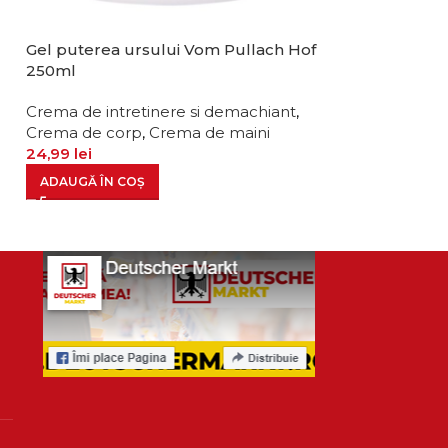
Gel puterea ursului Vom Pullach Hof
Gel puterea cal
250ml
Crema de intre
Crema de intretinere si demachiant
,
Crema de corp
Crema de corp
,
Crema de maini
19,99
lei
24,99
lei
ADAUGĂ ÎN CO
ADAUGĂ ÎN COȘ