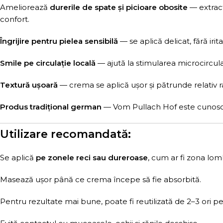
Ameliorează
durerile de spate și picioare obosite
— extract
confort.
Îngrijire pentru pielea sensibilă
— se aplică delicat, fără irita
Smile pe circulație locală
— ajută la stimularea microcircula
Textură ușoară
— crema se aplică ușor și pătrunde relativ rap
Produs tradițional german
— Vom Pullach Hof este cunoscut
Utilizare recomandată:
Se aplică
pe zonele reci sau dureroase
, cum ar fi zona lom
Masează ușor până ce crema începe să fie absorbită.
Pentru rezultate mai bune, poate fi reutilizată de 2–3 ori pe