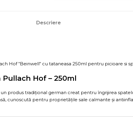
Descriere
 Hof “Beinwell“ cu tataneasa 250ml pentru picioare si sp
 Pullach Hof – 250ml
un produs tradițional german creat pentru îngrijirea spatelu
ă, cunoscută pentru proprietățile sale calmante și antiinfl