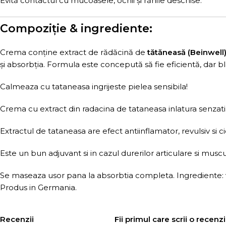
Evită contactul cu mucoasele, ochii și rănile deschise.
Compoziție & ingrediente:
Crema conține extract de rădăcină de
tătăneasă (Beinwell
și absorbția. Formula este concepută să fie eficientă, dar b
Calmeaza cu tataneasa ingrijeste pielea sensibila!
Crema cu extract din radacina de tataneasa inlatura senzatia
Extractul de tataneasa are efect antiinflamator, revulsiv si ci
Este un bun adjuvant si in cazul durerilor articulare si musc
Se maseaza usor pana la absorbtia completa. Ingrediente: ve
Produs in Germania.
Recenzii
Fii primul care scrii o rece