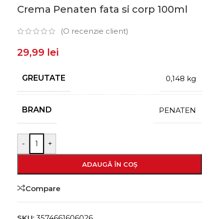
Crema Penaten fata si corp 100ml
(O recenzie client)
29,99
lei
GREUTATE
0,148 kg
BRAND
PENATEN
-
+
ADAUGĂ ÎN COȘ
Compare
SKU:
3574661606026