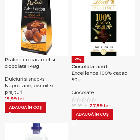
Praline cu caramel si
-7%
ciocolata 148g
Ciocolata Lindt
Excellence 100% cacao
Dulciuri si snacks
,
50g
Napolitane, biscuit si
prajituri
Ciocolate
19,99
lei
27,99
lei
29,99
lei
ADAUGĂ ÎN COȘ
ADAUGĂ ÎN COȘ