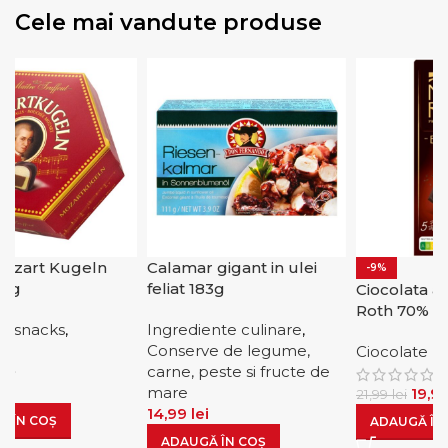
Cele mai vandute produse
art Kugeln
Calamar gigant in ulei
-9%
feliat 183g
Ciocolata ama
Roth 70% caca
 snacks
,
Ingrediente culinare
,
Conserve de legume,
Ciocolate
carne, peste si fructe de
mare
19,99
le
21,99
lei
14,99
lei
N COȘ
ADAUGĂ ÎN CO
ADAUGĂ ÎN COȘ