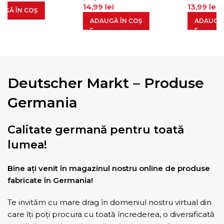
14,99
lei
13,99
lei
N COȘ
ADAUGĂ ÎN COȘ
ADAUGĂ ÎN CO
Deutscher Markt – Produse
Germania
Calitate germană pentru toată
lumea!
Bine ați venit în magazinul nostru online de produse
fabricate în Germania!
Te invităm cu mare drag în domeniul nostru virtual din
care îți poți procura cu toată încrederea, o diversificată