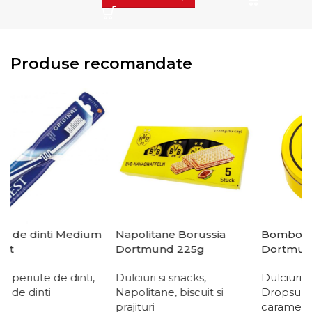
Produse recomandate
 dinti Medium
Napolitane Borussia
Bomboane Bor
Dortmund 225g
Dortmund 20
iute de dinti
,
Dulciuri si snacks
,
Dulciuri si snac
dinti
Napolitane, biscuit si
Dropsuri, guma,
prajituri
caramele