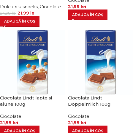
Ciocolate
21,99
lei
Dulciuri si snacks
,
Ciocolate
21,99
lei
24,99
lei
ADAUGĂ ÎN COȘ
ADAUGĂ ÎN COȘ
Ciocolata Lindt lapte si
Ciocolata Lindt
alune 100g
Doppelmilch 100g
Ciocolate
Ciocolate
21,99
lei
21,99
lei
ADAUGĂ ÎN COȘ
ADAUGĂ ÎN COȘ