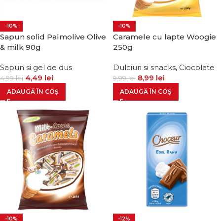
-10%
-10%
Sapun solid Palmolive Olive
Caramele cu lapte Woogie
& milk 90g
250g
Sapun si gel de dus
Dulciuri si snacks
,
Ciocolate
4,49
lei
8,99
lei
4,99
lei
9,99
lei
ADAUGĂ ÎN COȘ
ADAUGĂ ÎN COȘ
-10%
-12%