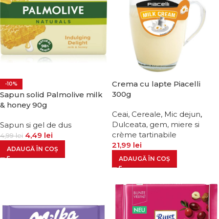
Crema cu lapte Piacelli
-10%
300g
Sapun solid Palmolive milk
& honey 90g
Ceai, Cereale, Mic dejun
,
Dulceata, gem, miere si
Sapun si gel de dus
crème tartinabile
4,49
lei
4,99
lei
21,99
lei
ADAUGĂ ÎN COȘ
ADAUGĂ ÎN COȘ