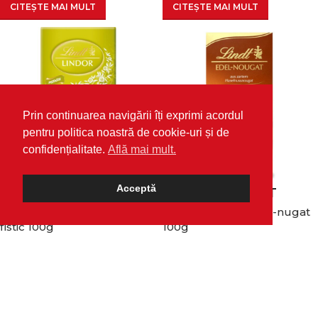
CITEȘTE MAI MULT
CITEȘTE MAI MULT
Prin continuarea navigării îți exprimi acordul
pentru politica noastră de cookie-uri și de
confidențialitate.
Află mai mult.
Acceptă
SOLD OUT
SOLD OUT
Ciocolata Lindt Lindor cu
Ciocolata Lindt edel-nugat
fistic 100g
100g
Ciocolate
Dulciuri si snacks
,
Ciocolate
16,99
lei
17,99
lei
CITEȘTE MAI MULT
CITEȘTE MAI MULT