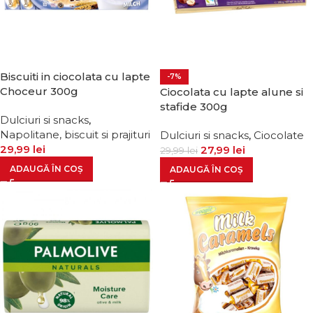
Biscuiti in ciocolata cu lapte
-7%
Choceur 300g
Ciocolata cu lapte alune si
stafide 300g
Dulciuri si snacks
,
Napolitane, biscuit si prajituri
Dulciuri si snacks
,
Ciocolate
29,99
lei
27,99
lei
29,99
lei
ADAUGĂ ÎN COȘ
ADAUGĂ ÎN COȘ