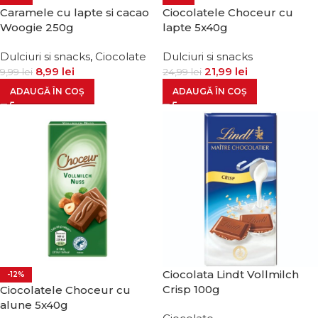
Caramele cu lapte si cacao
Ciocolatele Choceur cu
Woogie 250g
lapte 5x40g
Dulciuri si snacks
,
Ciocolate
Dulciuri si snacks
8,99
lei
21,99
lei
9,99
lei
24,99
lei
ADAUGĂ ÎN COȘ
ADAUGĂ ÎN COȘ
Ciocolata Lindt Vollmilch
-12%
Crisp 100g
Ciocolatele Choceur cu
alune 5x40g