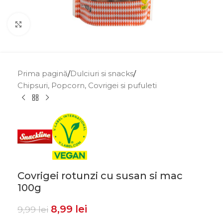
Click to enlarge
Prima pagină
/
Dulciuri si snacks
/
Chipsuri, Popcorn, Covrigei si pufuleti
Covrigei rotunzi cu susan si mac
100g
8,99
lei
9,99
lei