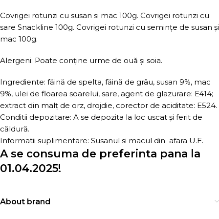
Covrigei rotunzi cu susan si mac 100g. Covrigei rotunzi cu
sare Snackline 100g. Covrigei rotunzi cu semințe de susan și
mac 100g.
Alergeni: Poate conţine urme de ouă şi soia.
Ingrediente: făină de spelta, făină de grâu, susan 9%, mac
9%, ulei de floarea soarelui, sare, agent de glazurare: E414;
extract din malţ de orz, drojdie, corector de aciditate: E524.
Conditii depozitare: A se depozita la loc uscat şi ferit de
căldură.
Informatii suplimentare: Susanul si macul din afara U.E.
A se consuma de preferinta pana la
01.04.2025!
About brand