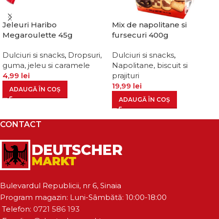
Jeleuri Haribo
Mix de napolitane si
Megaroulette 45g
fursecuri 400g
Dulciuri si snacks
,
Dropsuri,
Dulciuri si snacks
,
guma, jeleu si caramele
Napolitane, biscuit si
4,99
lei
prajituri
19,99
lei
ADAUGĂ ÎN COȘ
ADAUGĂ ÎN COȘ
CONTACT
Bulevardul Republicii, nr 6, Sinaia
Program magazin: Luni-Sâmbătă: 10:00-18:00
Telefon:
0721 586 193