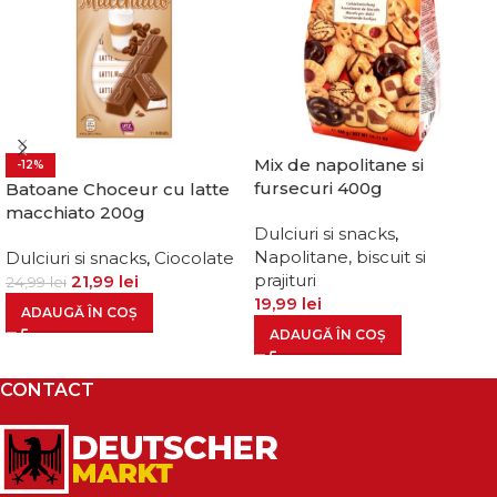
Mix de napolitane si
-12%
fursecuri 400g
Batoane Choceur cu latte
macchiato 200g
Dulciuri si snacks
,
Napolitane, biscuit si
Dulciuri si snacks
,
Ciocolate
prajituri
21,99
lei
24,99
lei
19,99
lei
ADAUGĂ ÎN COȘ
ADAUGĂ ÎN COȘ
CONTACT