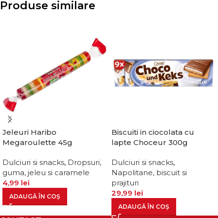
Produse similare
Jeleuri Haribo
Biscuiti in ciocolata cu
Megaroulette 45g
lapte Choceur 300g
Dulciuri si snacks
,
Dropsuri,
Dulciuri si snacks
,
guma, jeleu si caramele
Napolitane, biscuit si
4,99
lei
prajituri
29,99
lei
ADAUGĂ ÎN COȘ
ADAUGĂ ÎN COȘ