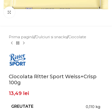
Click to enlarge
Prima pagină
/
Dulciuri si snacks
/
Ciocolate
Ciocolata Ritter Sport Weiss+Crisp
100g
13,49
lei
GREUTATE
0,110 kg