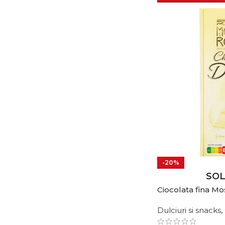
-20%
SO
Ciocolata fina M
Dulciuri si snacks
,