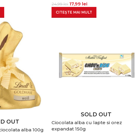
17,99
lei
24,99
lei
CITEȘTE MAI MULT
SOLD OUT
LD OUT
Ciocolata alba cu lapte si orez
expandat 150g
ciocolata alba 100g