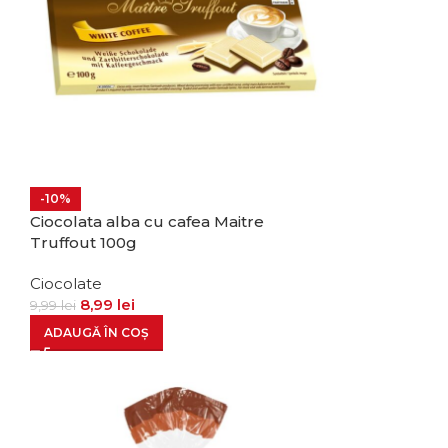
-10%
Ciocolata alba cu cafea Maitre
Truffout 100g
Ciocolate
8,99
lei
9,99
lei
ADAUGĂ ÎN COȘ