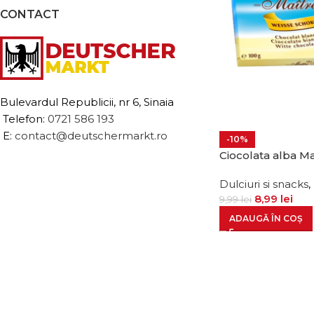
CONTACT
Bulevardul Republicii, nr 6, Sinaia
Telefon:
0721 586 193
E:
contact@deutschermarkt.ro
-10%
Ciocolata alba Ma
Dulciuri si snacks
,
8,99
lei
9,99
lei
ADAUGĂ ÎN COȘ