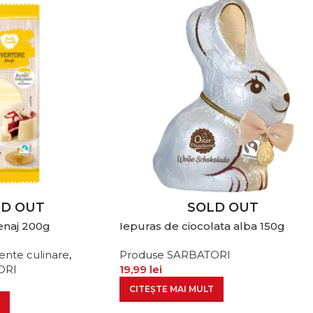
LD OUT
SOLD OUT
enaj 200g
Iepuras de ciocolata alba 150g
ente culinare
,
Produse SARBATORI
ORI
19,99
lei
CITEȘTE MAI MULT