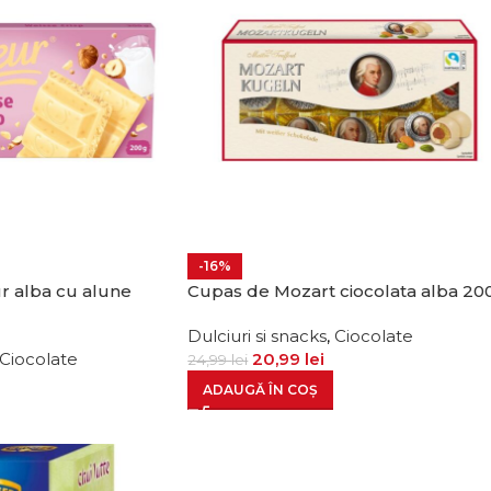
-16%
r alba cu alune
Cupas de Mozart ciocolata alba 20
Dulciuri si snacks
,
Ciocolate
Ciocolate
20,99
lei
24,99
lei
ADAUGĂ ÎN COȘ