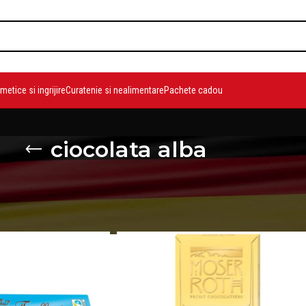
etice si ingrijire
Curatenie si nealimentare
Pachete cadou
ciocolata alba
duse etichetate „ciocolata alba”
/
Pagina 2
Show
9