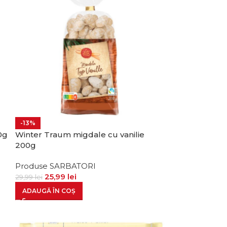
-13%
0g
Winter Traum migdale cu vanilie
200g
Produse SARBATORI
25,99
lei
29,99
lei
ADAUGĂ ÎN COȘ