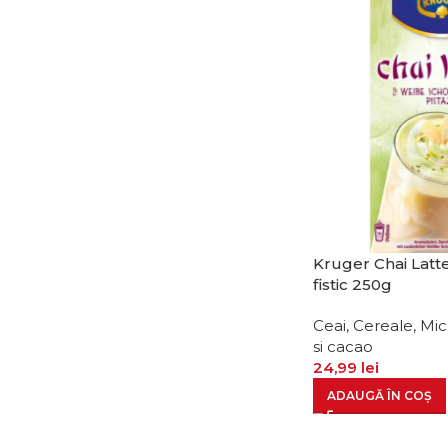
Kruger Chai Latte
fistic 250g
Ceai, Cereale, Mi
si cacao
24,99
lei
ADAUGĂ ÎN COȘ