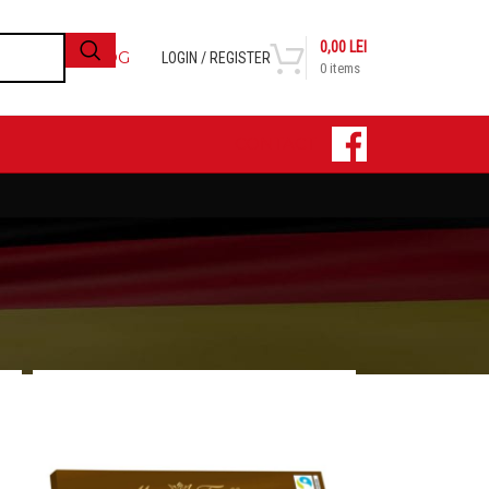
0,00
LEI
BLOG
LOGIN / REGISTER
0
items
CONTACT
24
36