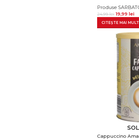
Produse SARBAT
19,99
lei
24,99
lei
CITEȘTE MAI MULT
SO
Cappuccino Amar