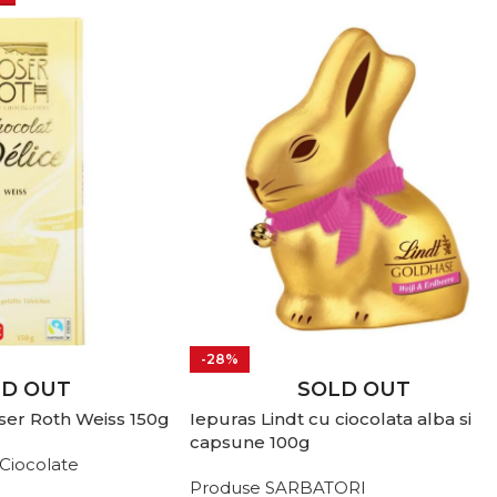
-28%
LD OUT
SOLD OUT
oser Roth Weiss 150g
Iepuras Lindt cu ciocolata alba si
capsune 100g
Ciocolate
Produse SARBATORI