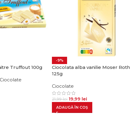
-9%
itre Truffout 100g
Ciocolata alba vanilie Moser Roth
125g
Ciocolate
Ciocolate
19,99
lei
21,99
lei
ADAUGĂ ÎN COȘ