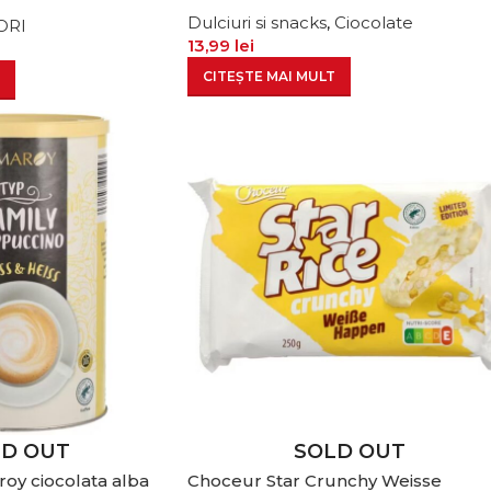
Dulciuri si snacks
,
Ciocolate
ORI
13,99
lei
CITEȘTE MAI MULT
LD OUT
SOLD OUT
oy ciocolata alba
Choceur Star Crunchy Weisse