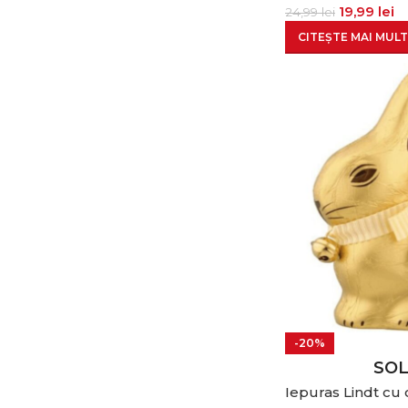
19,99
lei
24,99
lei
CITEȘTE MAI MULT
-20%
SO
Iepuras Lindt cu 