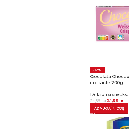
-12%
Ciocolata Choceu
crocante 200g
Dulciuri si snacks
,
21,99
lei
24,99
lei
ADAUGĂ ÎN COȘ