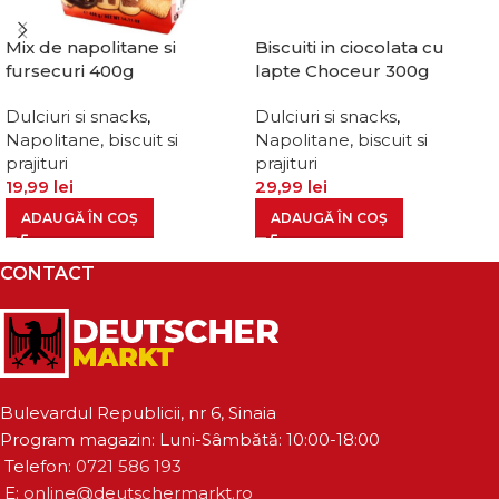
Mix de napolitane si
Biscuiti in ciocolata cu
fursecuri 400g
lapte Choceur 300g
Dulciuri si snacks
,
Dulciuri si snacks
,
Napolitane, biscuit si
Napolitane, biscuit si
prajituri
prajituri
19,99
lei
29,99
lei
ADAUGĂ ÎN COȘ
ADAUGĂ ÎN COȘ
CONTACT
Bulevardul Republicii, nr 6, Sinaia
Program magazin: Luni-Sâmbătă: 10:00-18:00
Telefon:
0721 586 193
E:
online@deutschermarkt.ro