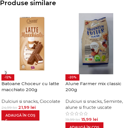
Produse similare
-12%
-20%
Batoane Choceur cu latte
Alune Farmer mix classic
macchiato 200g
200g
Dulciuri si snacks
,
Ciocolate
Dulciuri si snacks
,
Seminte,
21,99
lei
alune si fructe uscate
24,99
lei
ADAUGĂ ÎN COȘ
15,99
lei
19,99
lei
ADAUGĂ ÎN COȘ