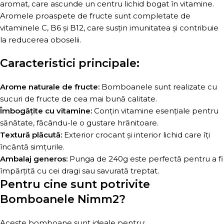
aromat, care ascunde un centru lichid bogat în vitamine.
Aromele proaspete de fructe sunt completate de
vitaminele C, B6 și B12, care susțin imunitatea și contribuie
la reducerea oboselii.
Caracteristici principale:
Arome naturale de fructe:
Bomboanele sunt realizate cu
sucuri de fructe de cea mai bună calitate.
Îmbogățite cu vitamine:
Conțin vitamine esențiale pentru
sănătate, făcându-le o gustare hrănitoare.
Textură plăcută:
Exterior crocant și interior lichid care îți
încântă simțurile.
Ambalaj generos:
Punga de 240g este perfectă pentru a fi
împărțită cu cei dragi sau savurată treptat.
Pentru cine sunt potrivite
Bomboanele Nimm2?
Aceste bomboane sunt ideale pentru: