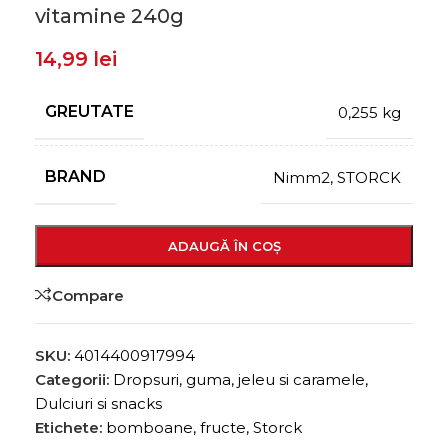
vitamine 240g
14,99
lei
GREUTATE
0,255 kg
BRAND
Nimm2
,
STORCK
ADAUGĂ ÎN COȘ
Compare
SKU:
4014400917994
Categorii:
Dropsuri, guma, jeleu si caramele
,
Dulciuri si snacks
Etichete:
bomboane
,
fructe
,
Storck